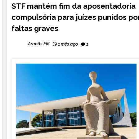
STF mantém fim da aposentadoria
NOTÍCIAS
compulsória para juízes punidos po
faltas graves
Aranãs FM
1 mês ago
1