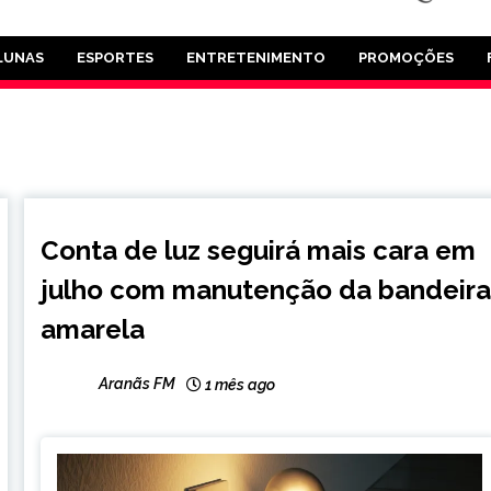
LUNAS
ESPORTES
ENTRETENIMENTO
PROMOÇÕES
BRASIL
Conta de luz seguirá mais cara em
NOTÍCIAS
julho com manutenção da bandeir
amarela
Aranãs FM
1 mês ago