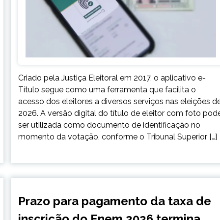
Criado pela Justiça Eleitoral em 2017, o aplicativo e-
Título segue como uma ferramenta que facilita o
acesso dos eleitores a diversos serviços nas eleições d
2026. A versão digital do título de eleitor com foto pod
ser utilizada como documento de identificação no
momento da votação, conforme o Tribunal Superior […]
BRASIL
Prazo para pagamento da taxa de
NOTÍCIAS
inscrição do Enem 2026 termina