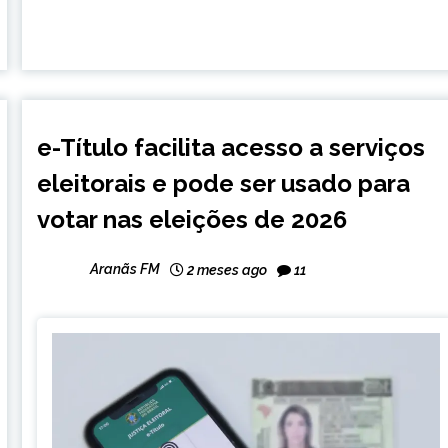
BRASIL
e-Título facilita acesso a serviços
NOTÍCIAS
eleitorais e pode ser usado para
votar nas eleições de 2026
Aranãs FM
2 meses ago
11