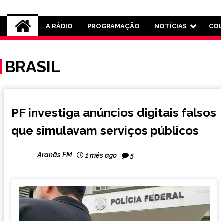
Rádio Aranãs 105.3
A RÁDIO
PROGRAMAÇÃO
NOTÍCIAS
CO
BRASIL
BRASIL
PF investiga anúncios digitais falsos
NOTÍCIAS
que simulavam serviços públicos
Aranãs FM
1 mês ago
5