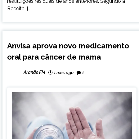
restituições residuais de anos anteriores. Segundo a
Receita, […]
BRASIL
Anvisa aprova novo medicamento
NOTÍCIAS
oral para câncer de mama
Aranãs FM
1 mês ago
1