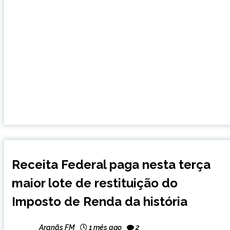
BRASIL
Receita Federal paga nesta terça
NOTÍCIAS
maior lote de restituição do
Imposto de Renda da história
Aranãs FM
1 mês ago
2