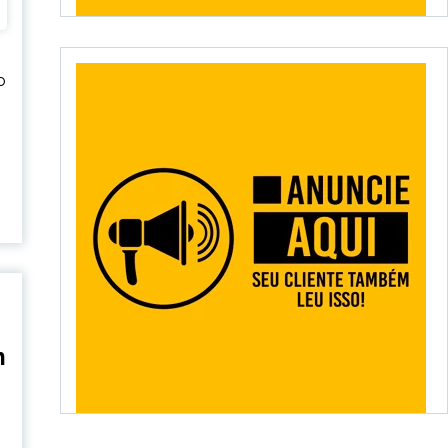
o
o
m