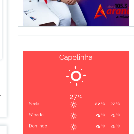
Capelinha
s
27
r
Sexta
22
22
Sábado
25
25
Domingo
25
25