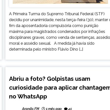
A Primeira Turma do Supremo Tribunal Federal (STF)
decidiu por unanimidade, nesta terça-feira (30), manter 
fim da aposentadoria compulsória como punição
máxima para magistrados condenados por infrações
disciplinares graves, como venda de sentenças, assédi
moral e assédio sexual. A medida já havia sido
determinada pelo ministro Flávio Dino […]
BRASIL
Abriu a foto? Golpistas usam
CAPELINHA
curiosidade para aplicar chantage
MINAS
GERAIS
no WhatsApp
NOTÍCIAS
Aranãs FM
1 mês ago
41