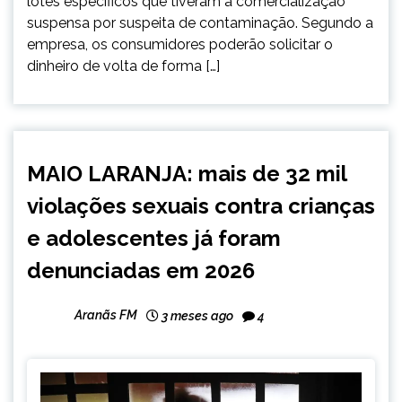
lotes específicos que tiveram a comercialização
suspensa por suspeita de contaminação. Segundo a
empresa, os consumidores poderão solicitar o
dinheiro de volta de forma […]
BRASIL
MAIO LARANJA: mais de 32 mil
NOTÍCIAS
violações sexuais contra crianças
e adolescentes já foram
denunciadas em 2026
Aranãs FM
3 meses ago
4