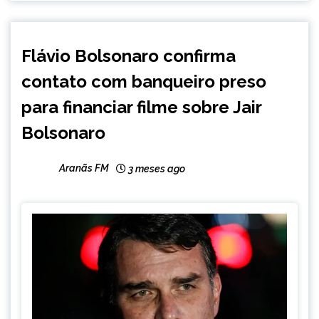
BRASIL
Flávio Bolsonaro confirma
NOTÍCIAS
contato com banqueiro preso
para financiar filme sobre Jair
Bolsonaro
Aranãs FM
3 meses ago