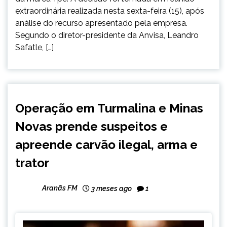
extraordinária realizada nesta sexta-feira (15), após
análise do recurso apresentado pela empresa.
Segundo o diretor-presidente da Anvisa, Leandro
Safatle, […]
BRASIL
Operação em Turmalina e Minas
NOTÍCIAS
Novas prende suspeitos e
apreende carvão ilegal, arma e
trator
Aranãs FM
3 meses ago
1