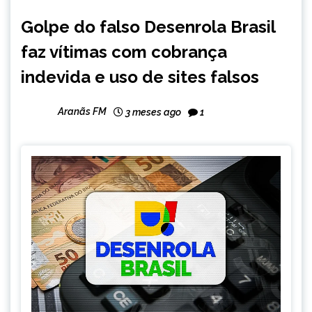
BRASIL
Golpe do falso Desenrola Brasil
NOTÍCIAS
faz vítimas com cobrança
indevida e uso de sites falsos
Aranãs FM
3 meses ago
1