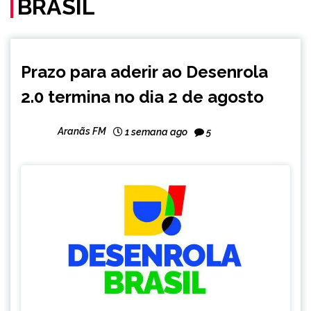
BRASIL
BRASIL
Prazo para aderir ao Desenrola
NOTÍCIAS
2.0 termina no dia 2 de agosto
Aranãs FM
1 semana ago
5