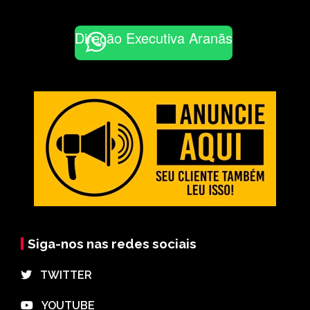
Direção Executiva Aranãs
Siga-nos nas redes sociais
⠀TWITTER
⠀YOUTUBE