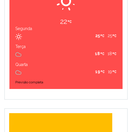
22
Segunda
25
25
Terça
18
18
Quarta
19
19
Previsão completa