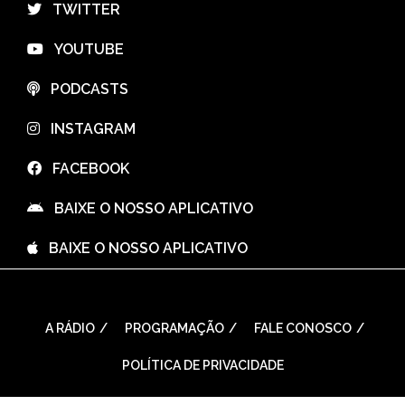
⠀TWITTER
⠀YOUTUBE
⠀PODCASTS
⠀INSTAGRAM
⠀FACEBOOK
⠀BAIXE O NOSSO APLICATIVO
⠀BAIXE O NOSSO APLICATIVO
A RÁDIO
PROGRAMAÇÃO
FALE CONOSCO
POLÍTICA DE PRIVACIDADE