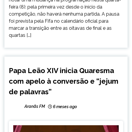
feira (8): pela primeira vez desde o início da
competição, não haverá nenhuma partida. A pausa
foi prevista pela Fifa no calendário oficial para
marcar a transição entre as oitavas de final e as
quartas […]
BRASIL
Papa Leão XIV inicia Quaresma
CAPELINHA
com apelo à conversão e “jejum
INTERNACIONAL
MINAS
de palavras”
GERAIS
NOTÍCIAS
Aranãs FM
6 meses ago