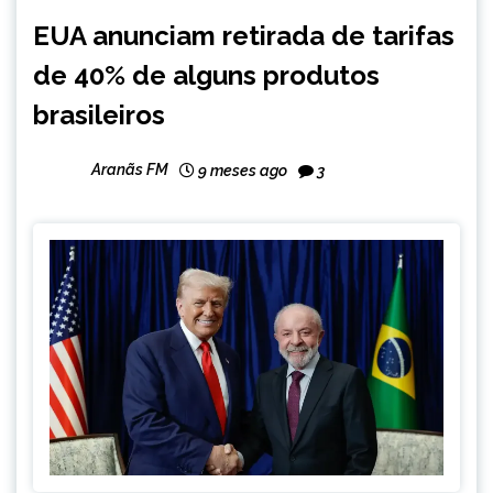
BRASIL
EUA anunciam retirada de tarifas
INTERNACIONAL
de 40% de alguns produtos
NOTÍCIAS
brasileiros
Aranãs FM
9 meses ago
3