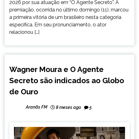
2026 por sua atuação em “O Agente Secreto”. A
premiação, ocorrida no último domingo (11), marcou
a primeira vitória de um brasileiro nesta categoria
específica. Em seu pronunciamento, o ator
relacionou […]
ENTRETENIMENTO
Wagner Moura e O Agente
INTERNACIONAL
Secreto são indicados ao Globo
NOTÍCIAS
de Ouro
Aranãs FM
8 meses ago
5