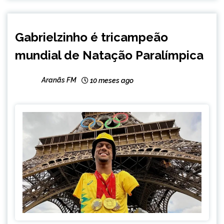
BRASIL
Gabrielzinho é tricampeão
ESPORTES
mundial de Natação Paralímpica
INTERNACIONAL
MINAS
GERAIS
Aranãs FM
10 meses ago
NOTÍCIAS