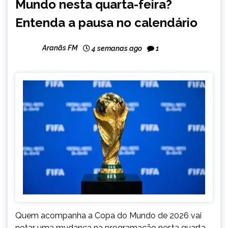
Mundo nesta quarta-feira?
NOTÍCIAS
Entenda a pausa no calendário
Aranãs FM
4 semanas ago
1
Quem acompanha a Copa do Mundo de 2026 vai
notar uma mudança na programação nesta quarta-