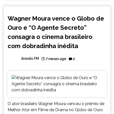
BRASIL
Wagner Moura vence o Globo de
ENTRETENIMENTO
Ouro e “O Agente Secreto”
INTERNACIONAL
NOTÍCIAS
consagra o cinema brasileiro
com dobradinha inédita
Aranãs FM
7 meses ago
2
O ator brasileiro Wagner Moura venceu o prêmio de
Melhor Ator em Filme de Drama no Globo de Ouro