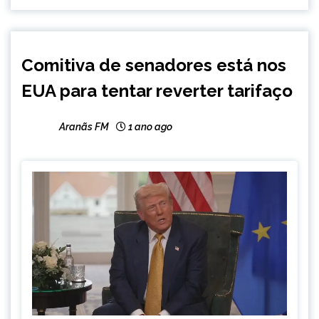
BRASIL
Comitiva de senadores está nos
INTERNACIONAL
EUA para tentar reverter tarifaço
NOTÍCIAS
Aranãs FM
1 ano ago