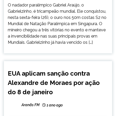
O nadador paralímpico Gabriel Araújo, o
Gabrielzinho, é tricampeão mundial. Ele conquistou,
nesta sexta-feira (26), o ouro nos 50m costas S2 no
Mundial de Natação Paralímpica em Singapura. O
mineiro chegou a três vitórias no evento e manteve
a invencibilidade nas suas principais provas em
Mundiais. Gabrielzinho já havia vencido os […]
BRASIL
EUA aplicam sanção contra
INTERNACIONAL
Alexandre de Moraes por ação
NOTÍCIAS
do 8 de janeiro
Aranãs FM
1 ano ago