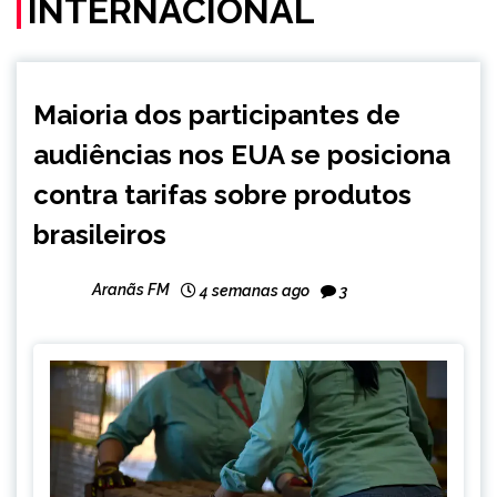
INTERNACIONAL
BRASIL
Maioria dos participantes de
INTERNACIONAL
audiências nos EUA se posiciona
NOTÍCIAS
contra tarifas sobre produtos
brasileiros
Aranãs FM
4 semanas ago
3