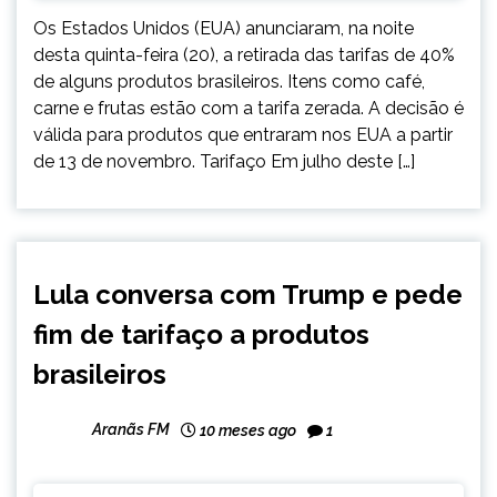
Os Estados Unidos (EUA) anunciaram, na noite
desta quinta-feira (20), a retirada das tarifas de 40%
de alguns produtos brasileiros. Itens como café,
carne e frutas estão com a tarifa zerada. A decisão é
válida para produtos que entraram nos EUA a partir
de 13 de novembro. Tarifaço Em julho deste […]
BRASIL
Lula conversa com Trump e pede
INTERNACIONAL
fim de tarifaço a produtos
NOTÍCIAS
brasileiros
Aranãs FM
10 meses ago
1