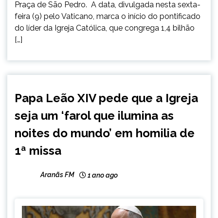
Praça de São Pedro. A data, divulgada nesta sexta-
feira (9) pelo Vaticano, marca o início do pontificado
do líder da Igreja Católica, que congrega 1,4 bilhão
[…]
INTERNACIONAL
Papa Leão XIV pede que a Igreja
NOTÍCIAS
seja um ‘farol que ilumina as
noites do mundo’ em homilia de
1ª missa
Aranãs FM
1 ano ago