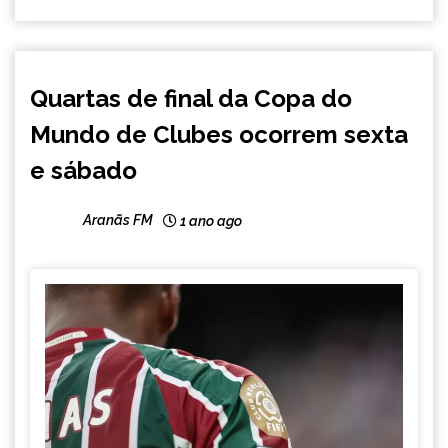
ESPORTES
Quartas de final da Copa do
INTERNACIONAL
Mundo de Clubes ocorrem sexta
NOTÍCIAS
e sábado
Aranãs FM
1 ano ago