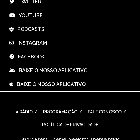
⠀TWITTER
⠀YOUTUBE
⠀PODCASTS
⠀INSTAGRAM
⠀FACEBOOK
⠀BAIXE O NOSSO APLICATIVO
⠀BAIXE O NOSSO APLICATIVO
A RÁDIO
PROGRAMAÇÃO
FALE CONOSCO
POLÍTICA DE PRIVACIDADE
WordPress Theme: Seek by
ThemeInWP