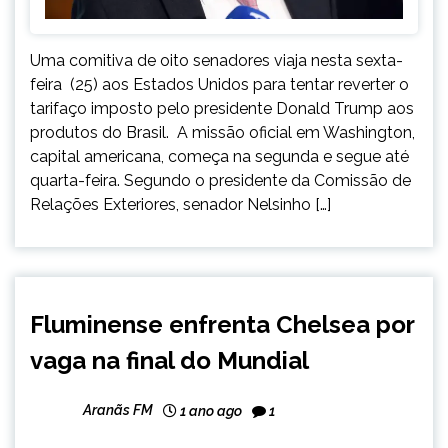
Uma comitiva de oito senadores viaja nesta sexta-
feira (25) aos Estados Unidos para tentar reverter o
tarifaço imposto pelo presidente Donald Trump aos
produtos do Brasil. A missão oficial em Washington,
capital americana, começa na segunda e segue até
quarta-feira. Segundo o presidente da Comissão de
Relações Exteriores, senador Nelsinho […]
ESPORTES
Fluminense enfrenta Chelsea por
INTERNACIONAL
vaga na final do Mundial
NOTÍCIAS
Aranãs FM
1 ano ago
1