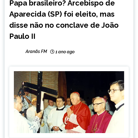
Papa brasileiro? Arcebispo de
INTERNACIONAL
Aparecida (SP) foi eleito, mas
NOTÍCIAS
disse não no conclave de João
Paulo II
Aranãs FM
1 ano ago