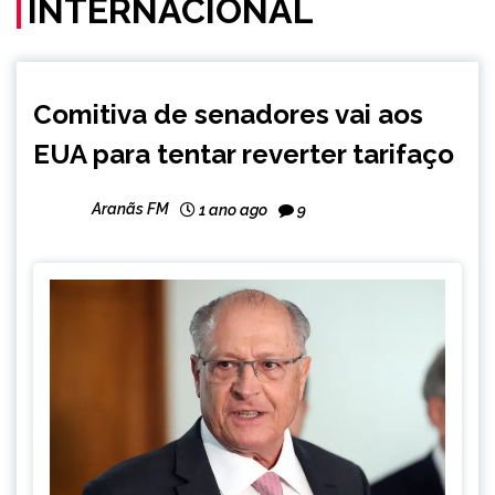
INTERNACIONAL
INTERNACIONAL
Comitiva de senadores vai aos
NOTÍCIAS
EUA para tentar reverter tarifaço
Aranãs FM
1 ano ago
9