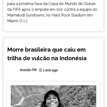
para a próxima fase da Copa do Mundo de Clubes
da FIFA após o empate em 0x0 contra a equipe do
Mamelodi Sundowns, no Hard Rock Stadium em
Miami. O […]
BRASIL
Morre brasileira que caiu em
INTERNACIONAL
trilha de vulcão na Indonésia
NOTÍCIAS
Aranãs FM
1 ano ago