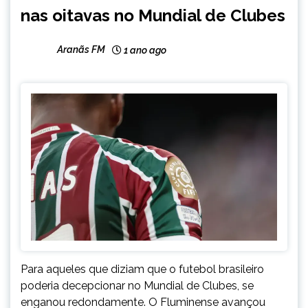
nas oitavas no Mundial de Clubes
NOTÍCIAS
Aranãs FM
1 ano ago
Para aqueles que diziam que o futebol brasileiro
poderia decepcionar no Mundial de Clubes, se
enganou redondamente. O Fluminense avançou