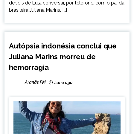
depois de Lula conversar, por telefone, com o pai da
brasileira Juliana Marins, […]
INTERNACIONAL
Autópsia indonésia conclui que
NOTÍCIAS
Juliana Marins morreu de
hemorragia
Aranãs FM
1 ano ago