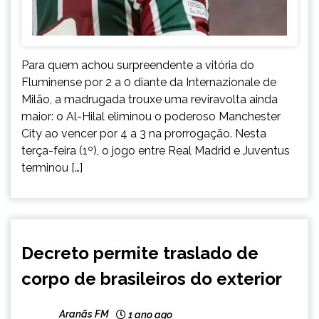
Para quem achou surpreendente a vitória do
Fluminense por 2 a 0 diante da Internazionale de
Milão, a madrugada trouxe uma reviravolta ainda
maior: o Al-Hilal eliminou o poderoso Manchester
City ao vencer por 4 a 3 na prorrogação. Nesta
terça-feira (1º), o jogo entre Real Madrid e Juventus
terminou […]
BRASIL
Decreto permite traslado de
INTERNACIONAL
corpo de brasileiros do exterior
NOTÍCIAS
Aranãs FM
1 ano ago