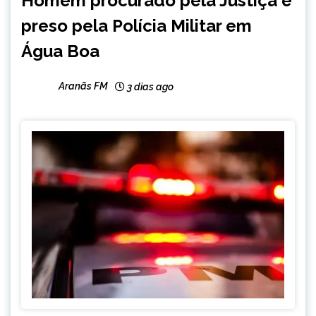
Homem procurado pela Justiça é
GERAIS
preso pela Polícia Militar em
NOTÍCIAS
Água Boa
Aranãs FM
3 dias ago