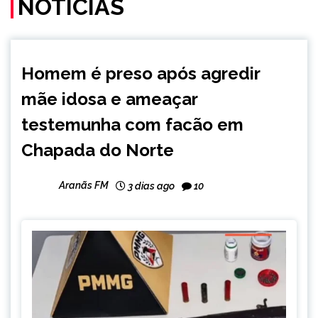
NOTÍCIAS
MINAS
Homem é preso após agredir
GERAIS
mãe idosa e ameaçar
NOTÍCIAS
testemunha com facão em
Chapada do Norte
Aranãs FM
3 dias ago
10