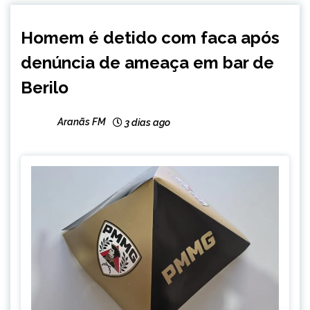
MINAS
Homem é detido com faca após
GERAIS
denúncia de ameaça em bar de
NOTÍCIAS
Berilo
Aranãs FM
3 dias ago