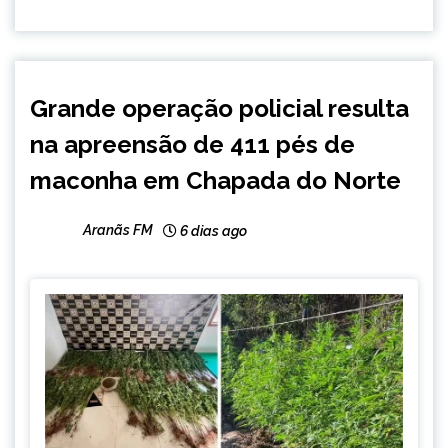
MINAS
Grande operação policial resulta
GERAIS
na apreensão de 411 pés de
NOTÍCIAS
maconha em Chapada do Norte
Aranãs FM
6 dias ago