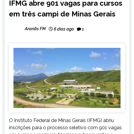
IFMG abre 901 vagas para cursos
MINAS
em três campi de Minas Gerais
GERAIS
NOTÍCIAS
Aranãs FM
6 dias ago
1
O Instituto Federal de Minas Gerais (IFMG) abriu
inscrições para o processo seletivo com 901 vagas