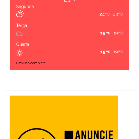
Segunda
24
23
Terça
19
19
Quarta
19
19
Previsão completa