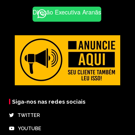
Direção Executiva Aranãs
Siga-nos nas redes sociais
⠀TWITTER
⠀YOUTUBE