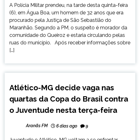
A Polícia Militar prendeu, na tarde desta quinta-feira
(6), em Água Boa, um homem de 32 anos que era
procurado pela Justiça de São Sebastião do
Maranhão. Segundo a PM, o suspeito é morador da
comunidade do Queiroz e estaria circulando pelas
ruas do município. Após receber informações sobre
[…]
ESPORTES
Atlético-MG decide vaga nas
NOTÍCIAS
quartas da Copa do Brasil contra
o Juventude nesta terça-feira
Aranãs FM
6 dias ago
9
Juventude e Atlético-MG voltam a se enfrentar