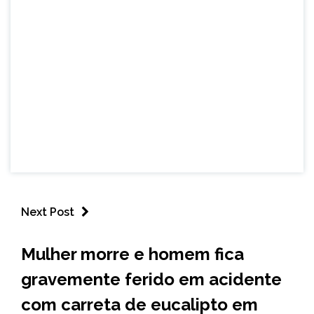
Next Post
MINAS
Mulher morre e homem fica
GERAIS
gravemente ferido em acidente
NOTÍCIAS
com carreta de eucalipto em