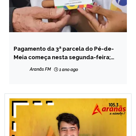
Pagamento da 3ª parcela do Pé-de-
BRASIL
Meia começa nesta segunda-feira;
NOTÍCIAS
Veja o calendário
Aranãs FM
1 ano ago