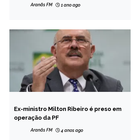
arbitragem
Aranãs FM
1 ano ago
Ex-ministro Milton Ribeiro é preso em
BRASIL
operação da PF
NOTÍCIAS
Aranãs FM
4 anos ago