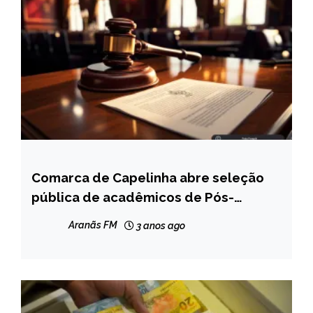
Comarca de Capelinha abre seleção
CAPELINHA
pública de acadêmicos de Pós-
NOTÍCIAS
Graduação em Direito
Aranãs FM
3 anos ago