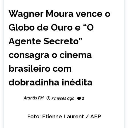
BRASIL
Wagner Moura vence o
ENTRETENIMENTO
INTERNACIONAL
Globo de Ouro e “O
NOTÍCIAS
Agente Secreto”
consagra o cinema
brasileiro com
dobradinha inédita
Aranãs FM
7 meses ago
2
Foto: Etienne Laurent / AFP