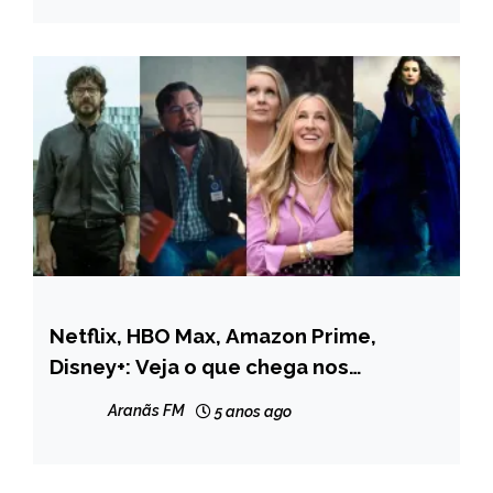
Netflix, HBO Max, Amazon Prime,
ENTRETENIMENTO
Disney+: Veja o que chega nos
streamings em dezembro
Aranãs FM
5 anos ago