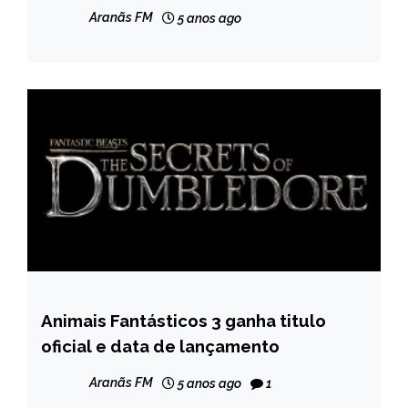
Aranãs FM
5 anos ago
Animais Fantásticos 3 ganha titulo
ENTRETENIMENTO
oficial e data de lançamento
Aranãs FM
5 anos ago
1