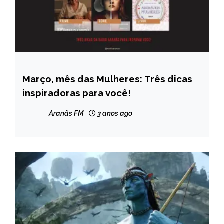
Março, mês das Mulheres: Três dicas
ENTRETENIMENTO
inspiradoras para você!
Aranãs FM
3 anos ago