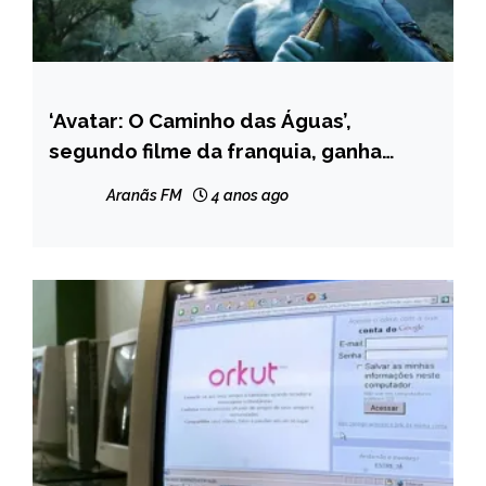
‘Avatar: O Caminho das Águas’,
ENTRETENIMENTO
segundo filme da franquia, ganha
primeiro teaser; assista
Aranãs FM
4 anos ago