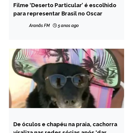
Filme ‘Deserto Particular’ é escolhido
ENTRETENIMENTO
para representar Brasil no Oscar
Aranãs FM
5 anos ago
De óculos e chapéu na praia, cachorra
ENTRETENIMENTO
viraliza nas redes sócias após ‘dar