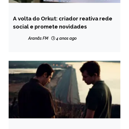
A volta do Orkut: criador reativa rede
ENTRETENIMENTO
social e promete novidades
Aranãs FM
4 anos ago