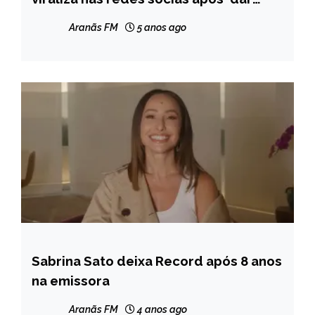
entrevista’
Aranãs FM
5 anos ago
Sabrina Sato deixa Record após 8 anos
ENTRETENIMENTO
na emissora
Aranãs FM
4 anos ago