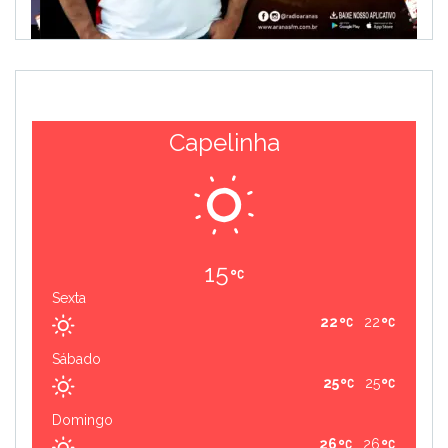
Capelinha
15
Sexta
22
22
Sábado
25
25
Domingo
26
26