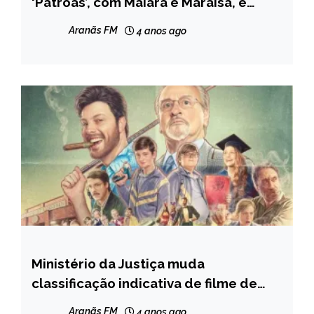
‘Patroas’, com Maiara e Maraisa, é
cancelada
Aranãs FM
4 anos ago
Ministério da Justiça muda
ENTRETENIMENTO
classificação indicativa de filme de
Gentili após polêmica
Aranãs FM
4 anos ago