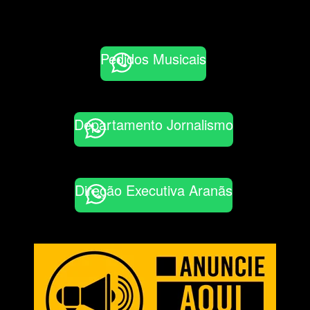
Pedidos Musicais
Departamento Jornalismo
Direção Executiva Aranãs