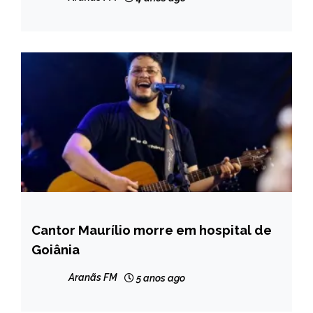
Cantor Maurílio morre em hospital de
ENTRETENIMENTO
Goiânia
Aranãs FM
5 anos ago