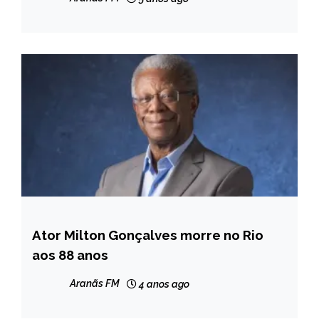
Ator Milton Gonçalves morre no Rio
ENTRETENIMENTO
aos 88 anos
Aranãs FM
4 anos ago