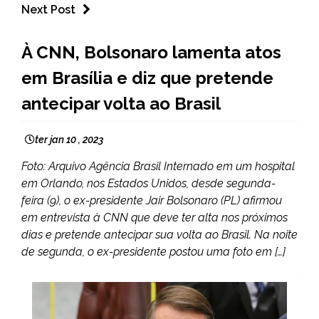
Next Post
BRASIL
À CNN, Bolsonaro lamenta atos
INTERNACIONAL
em Brasília e diz que pretende
NOTÍCIAS
antecipar volta ao Brasil
ter jan 10 , 2023
Foto: Arquivo Agência Brasil Internado em um hospital
em Orlando, nos Estados Unidos, desde segunda-
feira (9), o ex-presidente Jair Bolsonaro (PL) afirmou
em entrevista à CNN que deve ter alta nos próximos
dias e pretende antecipar sua volta ao Brasil. Na noite
de segunda, o ex-presidente postou uma foto em […]