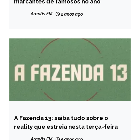
marcantes de famosos no ano
Aranãs FM
2 anos ago
A Fazenda 13: saiba tudo sobre o
ENTRETENIMENTO
reality que estreia nesta terça-feira
Aranãs FM
5 anos ago