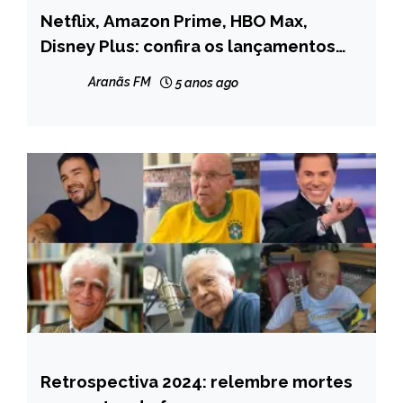
Netflix, Amazon Prime, HBO Max,
ENTRETENIMENTO
Disney Plus: confira os lançamentos
dos streamings em novembro
Aranãs FM
5 anos ago
Retrospectiva 2024: relembre mortes
ENTRETENIMENTO