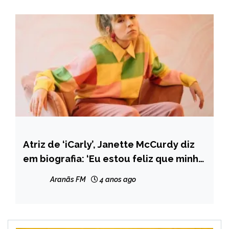
Atriz de ‘iCarly’, Janette McCurdy diz
ENTRETENIMENTO
em biografia: ‘Eu estou feliz que minha
mãe tenha morrido’
Aranãs FM
4 anos ago