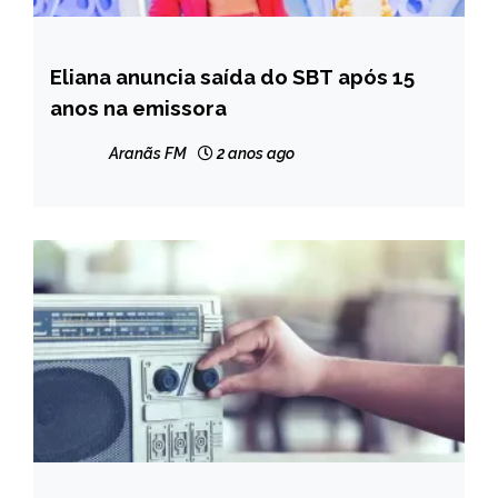
Eliana anuncia saída do SBT após 15
ENTRETENIMENTO
anos na emissora
Aranãs FM
2 anos ago