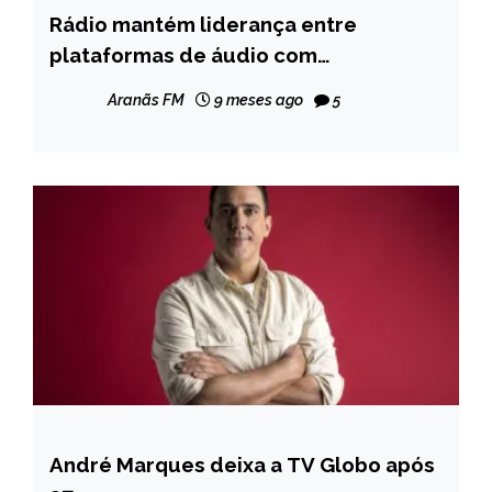
Rádio mantém liderança entre
BRASIL
plataformas de áudio com
CAPELINHA
publicidade, aponta novo estudo
ENTRETENIMENTO
Aranãs FM
9 meses ago
5
MINAS
GERAIS
NOTÍCIAS
André Marques deixa a TV Globo após
ENTRETENIMENTO