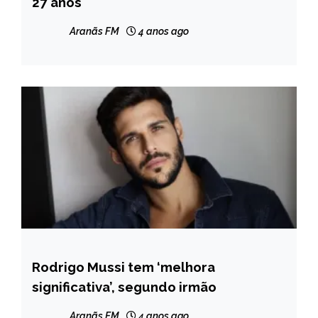
27 anos
Aranãs FM
4 anos ago
Rodrigo Mussi tem ‘melhora
ENTRETENIMENTO
significativa’, segundo irmão
Aranãs FM
4 anos ago