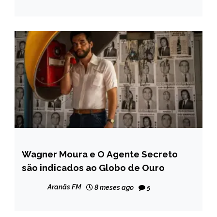
Wagner Moura e O Agente Secreto
ENTRETENIMENTO
são indicados ao Globo de Ouro
INTERNACIONAL
NOTÍCIAS
Aranãs FM
8 meses ago
5