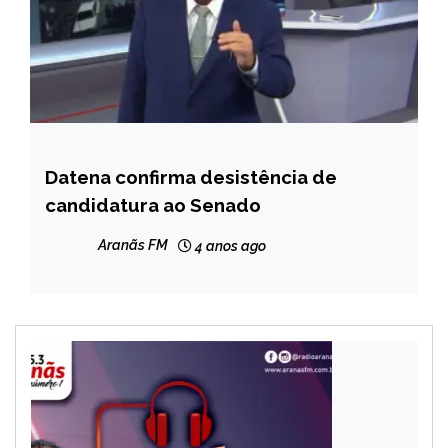
Datena confirma desistência de
BRASIL
candidatura ao Senado
ENTRETENIMENTO
Aranãs FM
4 anos ago