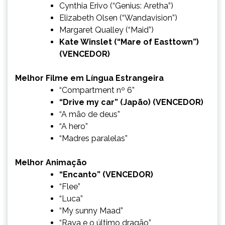
Cynthia Erivo (“Genius: Aretha”)
Elizabeth Olsen (“Wandavision”)
Margaret Qualley (“Maid”)
Kate Winslet (“Mare of Easttown”)
(VENCEDOR)
Melhor Filme em Língua Estrangeira
“Compartment nº 6”
“Drive my car” (Japão) (VENCEDOR)
“A mão de deus”
“A hero”
“Madres paralelas”
Melhor Animação
“Encanto” (VENCEDOR)
“Flee”
“Luca”
“My sunny Maad”
“Raya e o último dragão”