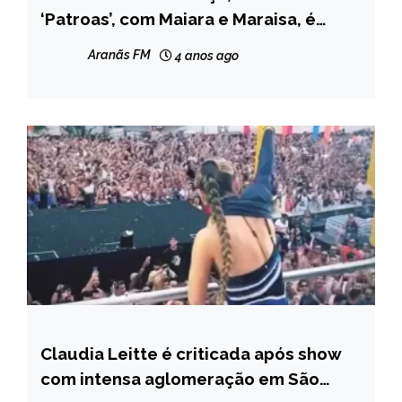
‘Patroas’, com Maiara e Maraisa, é
cancelada
Aranãs FM
4 anos ago
Claudia Leitte é criticada após show
ENTRETENIMENTO
com intensa aglomeração em São