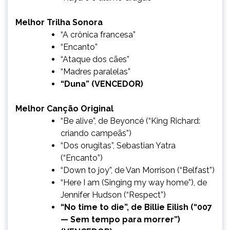
Melhor Trilha Sonora
“A crônica francesa”
“Encanto”
“Ataque dos cães”
“Madres paralelas”
“Duna” (VENCEDOR)
Melhor Canção Original
“Be alive”, de Beyoncé (“King Richard:
criando campeãs”)
“Dos orugitas”, Sebastian Yatra
(“Encanto”)
“Down to joy”, de Van Morrison (“Belfast”)
“Here I am (Singing my way home”), de
Jennifer Hudson (“Respect”)
“No time to die”, de Billie Eilish (“007
— Sem tempo para morrer”)