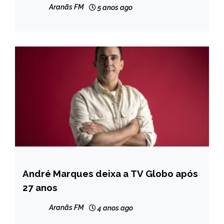
Paulo
Aranãs FM
5 anos ago
André Marques deixa a TV Globo após
ENTRETENIMENTO
27 anos
Aranãs FM
4 anos ago