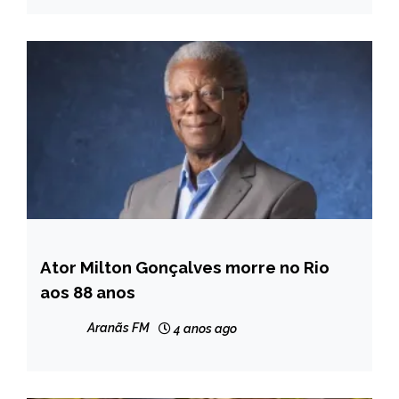
Ator Milton Gonçalves morre no Rio
ENTRETENIMENTO
aos 88 anos
Aranãs FM
4 anos ago