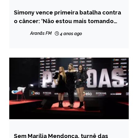
Simony vence primeira batalha contra
ENTRETENIMENTO
o câncer: ‘Não estou mais tomando
remédios’
Aranãs FM
4 anos ago
Sem Marília Mendonça, turnê das
ENTRETENIMENTO