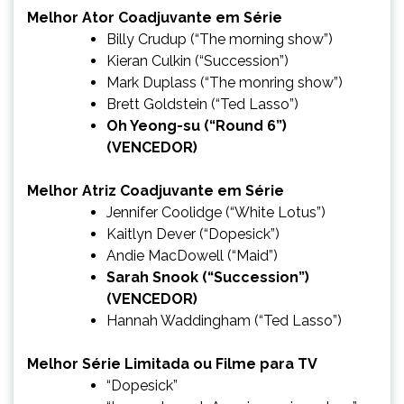
Melhor Ator Coadjuvante em Série
Billy Crudup (“The morning show”)
Kieran Culkin (“Succession”)
Mark Duplass (“The monring show”)
Brett Goldstein (“Ted Lasso”)
Oh Yeong-su (“Round 6”)
(VENCEDOR)
Melhor Atriz Coadjuvante em Série
Jennifer Coolidge (“White Lotus”)
Kaitlyn Dever (“Dopesick”)
Andie MacDowell (“Maid”)
Sarah Snook (“Succession”)
(VENCEDOR)
Hannah Waddingham (“Ted Lasso”)
Melhor Série Limitada ou Filme para TV
“Dopesick”