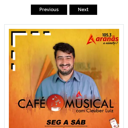
Paginação
de
Previous
Next
posts