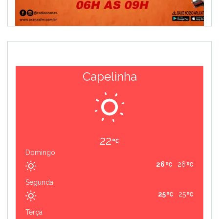
Capelinha
22
Domingo
26
26
Segunda
25
25
Terça