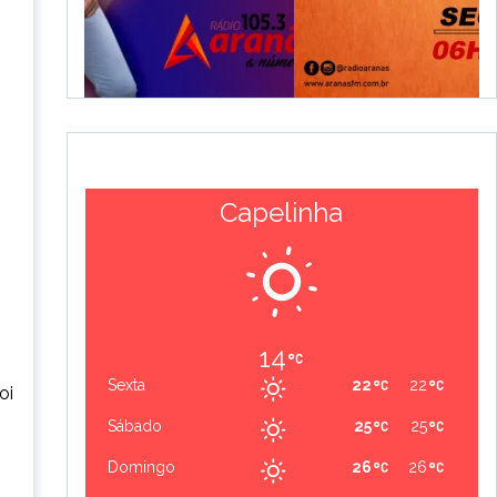
Capelinha
14
Sexta
22
22
oi
Sábado
25
25
Domingo
26
26