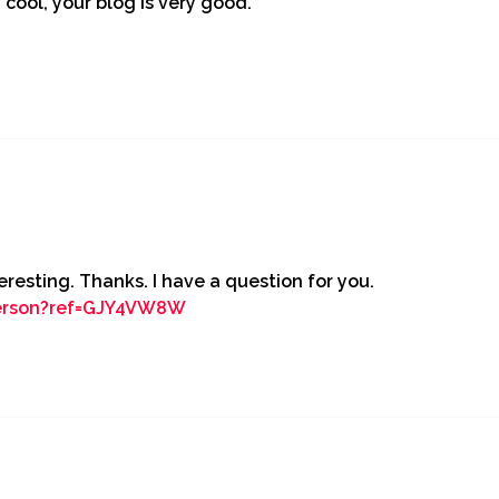
 cool, your blog is very good.
resting. Thanks. I have a question for you.
person?ref=GJY4VW8W