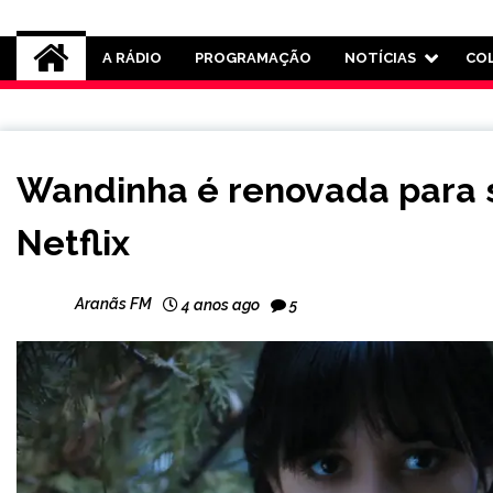
Rádio Aranãs 105.3
A RÁDIO
PROGRAMAÇÃO
NOTÍCIAS
CO
ENTRETENIMENTO
Wandinha é renovada para
Netflix
Aranãs FM
4 anos ago
5