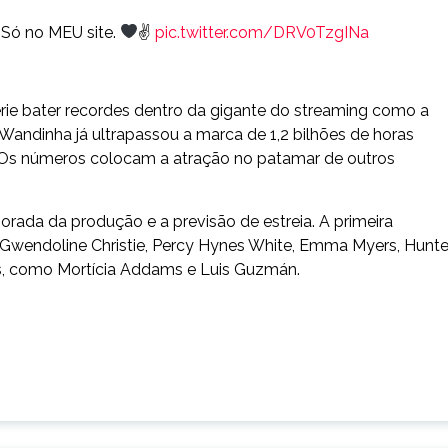
 Só no MEU site.
✌
pic.twitter.com/DRV0TzgINa
rie bater recordes dentro da gigante do streaming como a
 Wandinha já ultrapassou a marca de 1,2 bilhões de horas
ty. Os números colocam a atração no patamar de outros
ada da produção e a previsão de estreia. A primeira
Gwendoline Christie, Percy Hynes White, Emma Myers, Hunte
es, como Mortícia Addams e Luis Guzmán.