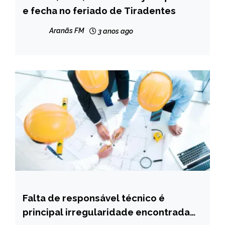
e fecha no feriado de Tiradentes
CAPELINHA
MINAS
Aranãs FM
3 anos ago
GERAIS
NOTÍCIAS
Falta de responsável técnico é
CAPELINHA
principal irregularidade encontrada
MINAS