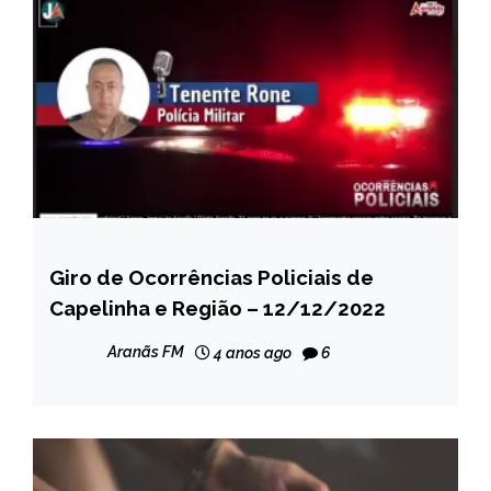
Giro de Ocorrências Policiais de
CAPELINHA
Capelinha e Região – 12/12/2022
NOTÍCIAS
Aranãs FM
4 anos ago
6