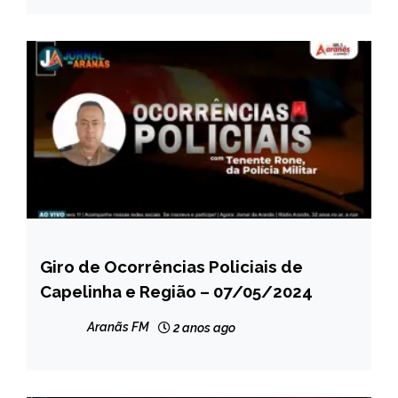
Giro de Ocorrências Policiais de
CAPELINHA
Capelinha e Região – 07/05/2024
MINAS
GERAIS
Aranãs FM
2 anos ago
NOTÍCIAS