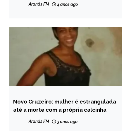
pelo Crea-MG em 2021
GERAIS
Aranãs FM
4 anos ago
NOTÍCIAS
Novo Cruzeiro: mulher é estrangulada
CAPELINHA
até a morte com a própria calcinha
MINAS
GERAIS
Aranãs FM
3 anos ago
NOTÍCIAS