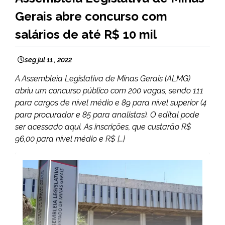
MINAS
Gerais abre concurso com
GERAIS
NOTÍCIAS
salários de até R$ 10 mil
seg jul 11 , 2022
A Assembleia Legislativa de Minas Gerais (ALMG)
abriu um concurso público com 200 vagas, sendo 111
para cargos de nível médio e 89 para nível superior (4
para procurador e 85 para analistas). O edital pode
ser acessado aqui. As inscrições, que custarão R$
96,00 para nível médio e R$ […]