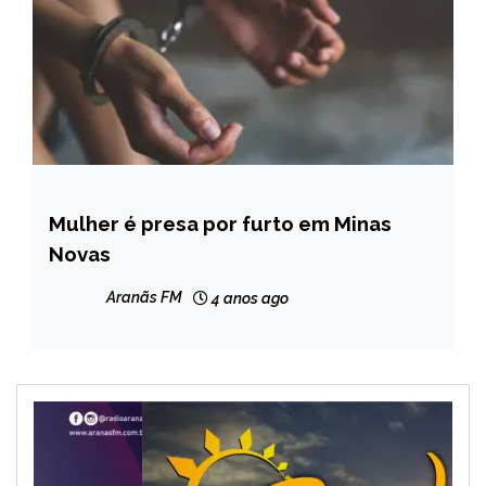
Mulher é presa por furto em Minas
CAPELINHA
Novas
MINAS
GERAIS
Aranãs FM
4 anos ago
NOTÍCIAS