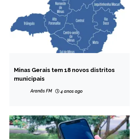
Minas Gerais tem 18 novos distritos
MINAS
GERAIS
municipais
NOTÍCIAS
Aranãs FM
4 anos ago