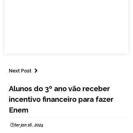
Next Post
BRASIL
Alunos do 3º ano vão receber
NOTÍCIAS
incentivo financeiro para fazer
Enem
ter jan 16 , 2024