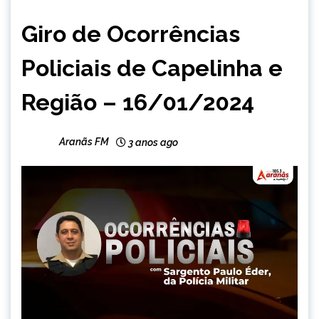
CAPELINHA
Giro de Ocorrências
MINAS
GERAIS
Policiais de Capelinha e
NOTÍCIAS
Região – 16/01/2024
Aranãs FM
3 anos ago