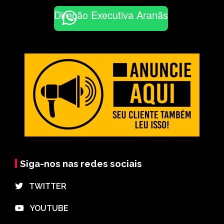
Direção Executiva Aranãs
Siga-nos nas redes sociais
⠀TWITTER
⠀YOUTUBE