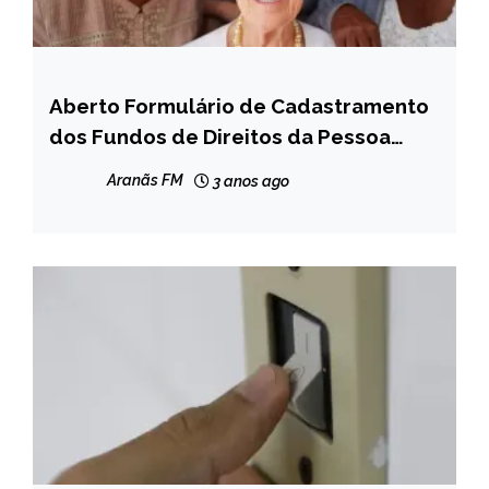
Aberto Formulário de Cadastramento
MINAS
GERAIS
dos Fundos de Direitos da Pessoa
Idosa
NOTÍCIAS
Aranãs FM
3 anos ago