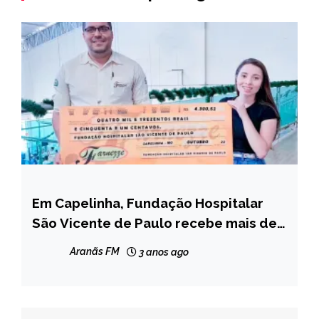
Em Capelinha, Fundação Hospitalar
CAPELINHA
São Vicente de Paulo recebe mais de
NOTÍCIAS
R$ 4 mil em doações através do Troco
Aranãs FM
3 anos ago
Solidário