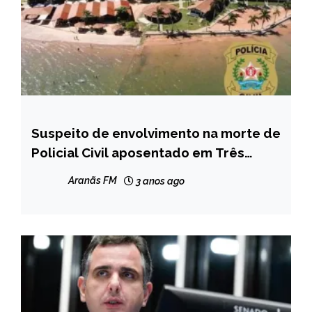
Suspeito de envolvimento na morte de
MINAS
GERAIS
Policial Civil aposentado em Três
Marias é preso no Espírito Santo
NOTÍCIAS
Aranãs FM
3 anos ago