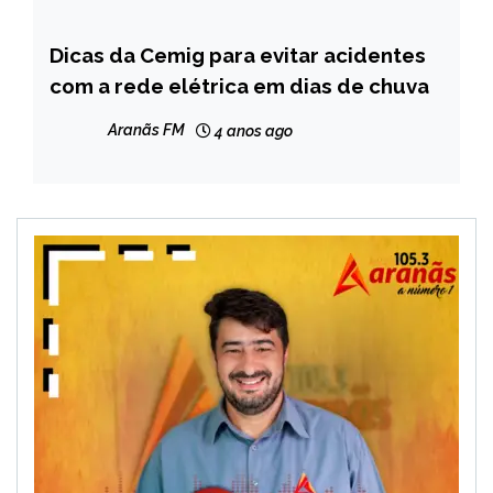
Dicas da Cemig para evitar acidentes
BRASIL
com a rede elétrica em dias de chuva
MINAS
GERAIS
Aranãs FM
4 anos ago
NOTÍCIAS