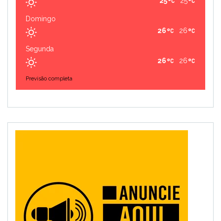
25
25
Domingo
26
26
Segunda
26
26
Previsão completa