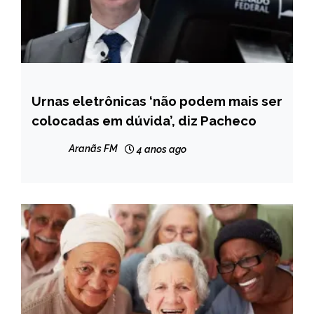
Urnas eletrônicas ‘não podem mais ser
BRASIL
colocadas em dúvida’, diz Pacheco
NOTÍCIAS
Aranãs FM
4 anos ago