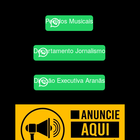
Pedidos Musicais
Departamento Jornalismo
Direção Executiva Aranãs