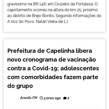
gravíssimo na BR 146, em Cruzeiro da Fortaleza. O
capotamento ocorreu na altura do km 25, próximo
ao distrito de Brejo Bonito. Segundo informações do
A Voz do Povo, Natan Vieira de […]
CAPELINHA
Prefeitura de Capelinha libera
NOTÍCIAS
novo cronograma de vacinação
contra a Covid-19; adolescentes
com comorbidades fazem parte
do grupo
Aranãs FM
5 anos ago
2