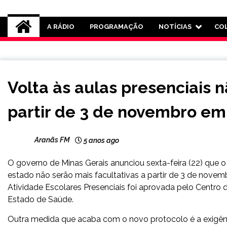
Rádio Aranãs 105.3
A RÁDIO
PROGRAMAÇÃO
NOTÍCIAS
CO
CAPELINHA
Volta às aulas presenciais n
MINAS
GERAIS
partir de 3 de novembro em
NOTÍCIAS
Aranãs FM
5 anos ago
O governo de Minas Gerais anunciou sexta-feira (22) que o 
estado não serão mais facultativas a partir de 3 de novem
Atividade Escolares Presenciais foi aprovada pelo Centr
Estado de Saúde.
Outra medida que acaba com o novo protocolo é a exigênc