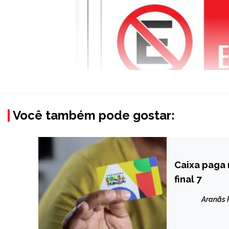
Você também pode gostar:
Caixa paga 
BRASIL
final 7
NOTÍCIAS
Aranãs