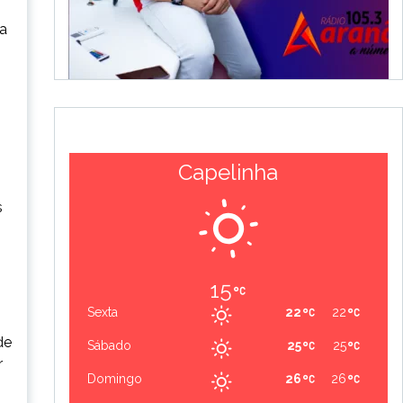
za
Capelinha
s
15
Sexta
22
22
de
Sábado
25
25
r
Domingo
26
26