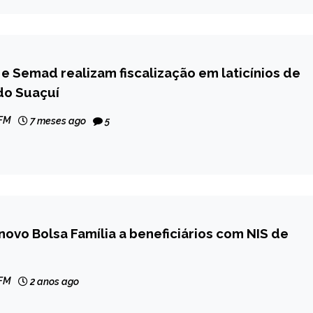
il e Semad realizam fiscalização em laticínios de
do Suaçuí
 FM
7 meses ago
5
novo Bolsa Família a beneficiários com NIS de
 FM
2 anos ago