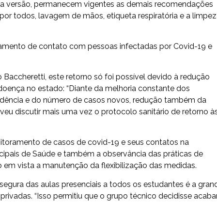
ova versão, permanecem vigentes as demais recomendações
por todos, lavagem de mãos, etiqueta respiratória e a limpe
reamento de contato com pessoas infectadas por Covid-19 e
accheretti, este retorno só foi possível devido à redução
doença no estado: “Diante da melhoria constante dos
cidência e do número de casos novos, redução também da
veu discutir mais uma vez o protocolo sanitário de retorno à
monitoramento de casos de covid-19 e seus contatos na
cipais de Saúde e também a observância das práticas de
o em vista a manutenção da flexibilização das medidas.
segura das aulas presenciais a todos os estudantes é a gran
privadas. “Isso permitiu que o grupo técnico decidisse acaba