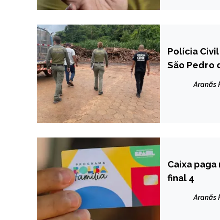
Polícia Civ
MINAS
GERAIS
São Pedro 
NOTÍCIAS
Aranãs
Caixa paga 
BRASIL
final 4
NOTÍCIAS
Aranãs