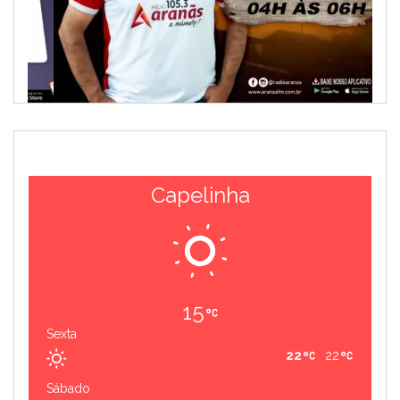
Capelinha
15
Sexta
22
22
Sábado