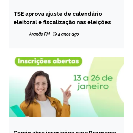
TSE aprova ajuste de calendário
BRASIL
eleitoral e fiscalização nas eleições
NOTÍCIAS
Aranãs FM
4 anos ago
Cemig abre inscrições para Programa
MINAS