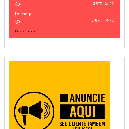
25
25
Domingo
26
26
Previsão completa