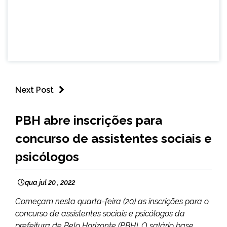
Next Post
CAPELINHA
PBH abre inscrições para
MINAS
concurso de assistentes sociais e
GERAIS
NOTÍCIAS
psicólogos
qua jul 20 , 2022
Começam nesta quarta-feira (20) as inscrições para o
concurso de assistentes sociais e psicólogos da
prefeitura de Belo Horizonte (PBH). O salário base