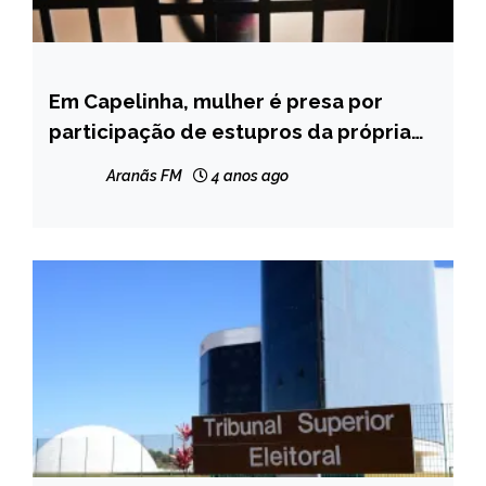
Em Capelinha, mulher é presa por
CAPELINHA
participação de estupros da própria
MINAS
filha de 13 anos
GERAIS
Aranãs FM
4 anos ago
NOTÍCIAS