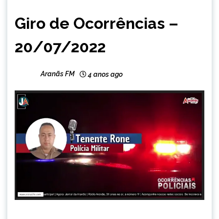
CAPELINHA
Giro de Ocorrências –
NOTÍCIAS
20/07/2022
Aranãs FM
4 anos ago