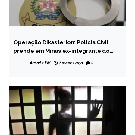
Operação Dikasterion: Polícia Civil
CAPELINHA
prende em Minas ex-integrante do
MINAS
“tribunal do crime” do PCC
GERAIS
Aranãs FM
7 meses ago
2
NOTÍCIAS