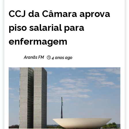
BRASIL
CCJ da Câmara aprova
NOTÍCIAS
piso salarial para
enfermagem
Aranãs FM
4 anos ago