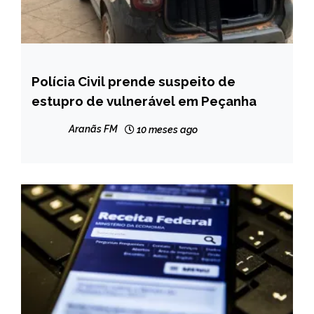
Polícia Civil prende suspeito de
MINAS
GERAIS
estupro de vulnerável em Peçanha
NOTÍCIAS
Aranãs FM
10 meses ago