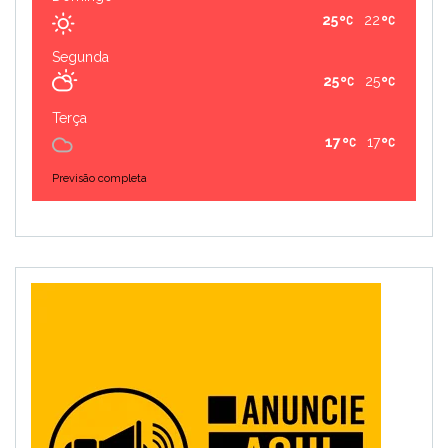
25
22
Segunda
25
25
Terça
17
17
Previsão completa