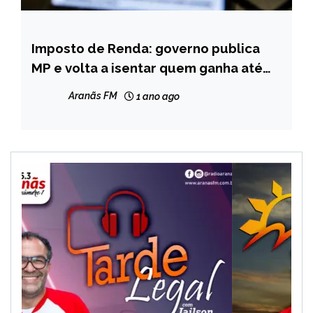
Imposto de Renda: governo publica
BRASIL
MP e volta a isentar quem ganha até
NOTÍCIAS
dois salários mínimos
Aranãs FM
1 ano ago