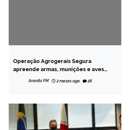
Operação Agrogerais Segura
MINAS
GERAIS
apreende armas, munições e aves
silvestres em Rio Vermelho
NOTÍCIAS
Aranãs FM
2 meses ago
26