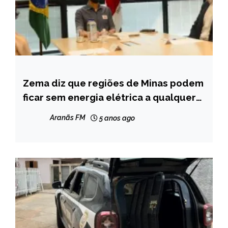
Zema diz que regiões de Minas podem
MINAS
GERAIS
ficar sem energia elétrica a qualquer
momento
NOTÍCIAS
Aranãs FM
5 anos ago