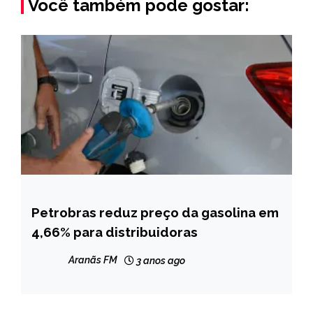
Você também pode gostar:
Petrobras reduz preço da gasolina em
BRASIL
4,66% para distribuidoras
CAPELINHA
MINAS
Aranãs FM
3 anos ago
GERAIS
NOTÍCIAS