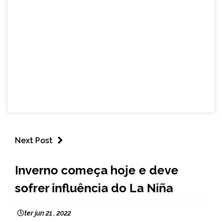
Next Post
BRASIL
Inverno começa hoje e deve
NOTÍCIAS
sofrer influência do La Niña
ter jun 21 , 2022