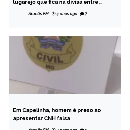
lugarejo que fica na divisa entre
MINAS
Diamantina e Carbonita.
GERAIS
Aranãs FM
4 anos ago
7
NOTÍCIAS
Em Capelinha, homem é preso ao
CAPELINHA
apresentar CNH falsa
NOTÍCIAS
Aranãs FM