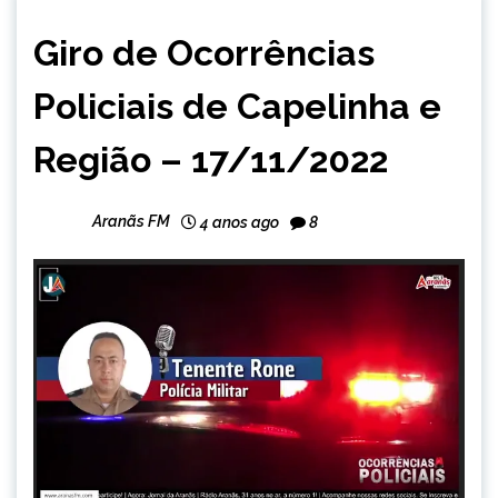
CAPELINHA
Giro de Ocorrências
NOTÍCIAS
Policiais de Capelinha e
Região – 17/11/2022
Aranãs FM
4 anos ago
8