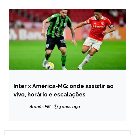
Inter x América-MG: onde assistir ao
ESPORTES
vivo, horário e escalações
NOTÍCIAS
Aranãs FM
3 anos ago