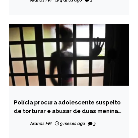
4 anos ago
1
Polícia procura adolescente suspeito
MINAS
GERAIS
de torturar e abusar de duas meninas
em Araçuaí
NOTÍCIAS
Aranãs FM
9 meses ago
3