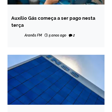
Auxílio Gás começa a ser pago nesta
BRASIL
terça
NOTÍCIAS
Aranãs FM
5 anos ago
2