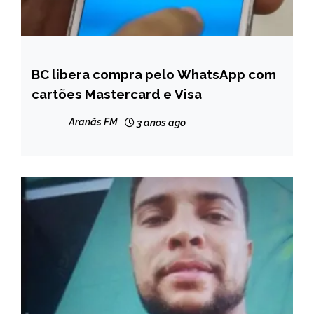
BC libera compra pelo WhatsApp com
BRASIL
cartões Mastercard e Visa
NOTÍCIAS
Aranãs FM
3 anos ago