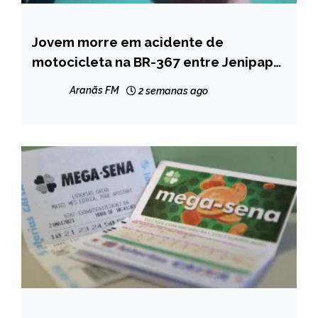
Jovem morre em acidente de
MINAS
GERAIS
motocicleta na BR-367 entre Jenipapo
de Minas e Francisco Badaró
NOTÍCIAS
Aranãs FM
2 semanas ago