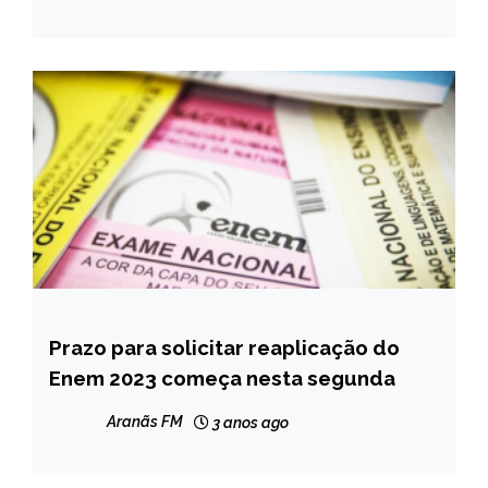
Prazo para solicitar reaplicação do
BRASIL
Enem 2023 começa nesta segunda
CAPELINHA
MINAS
Aranãs FM
3 anos ago
GERAIS
NOTÍCIAS