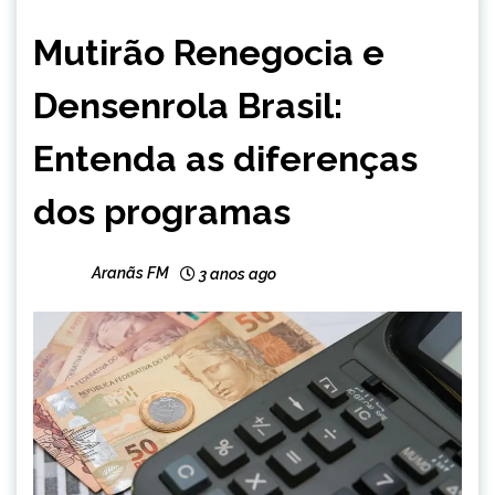
BRASIL
Mutirão Renegocia e
CAPELINHA
MINAS
Densenrola Brasil:
GERAIS
NOTÍCIAS
Entenda as diferenças
dos programas
Aranãs FM
3 anos ago