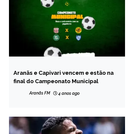
Aranãs e Capivari vencem e estão na
CAPELINHA
final do Campeonato Municipal
ESPORTES
NOTÍCIAS
Aranãs FM
4 anos ago