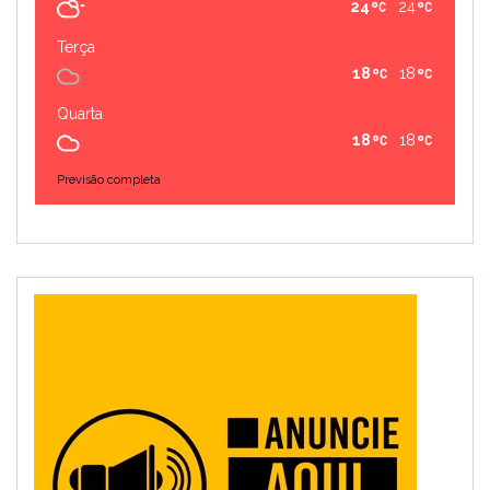
24
24
Terça
18
18
Quarta
18
18
Previsão completa