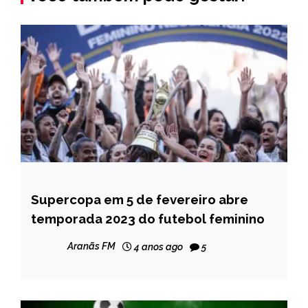
Supercopa em 5 de fevereiro abre
ESPORTES
temporada 2023 do futebol feminino
NOTÍCIAS
Aranãs FM
4 anos ago
5