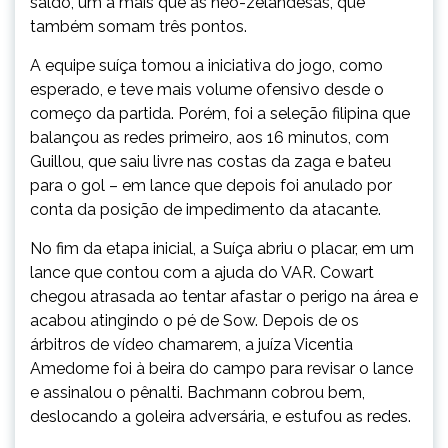
saldo, um a mais que as neo-zelandesas, que
também somam três pontos.
A equipe suíça tomou a iniciativa do jogo, como
esperado, e teve mais volume ofensivo desde o
começo da partida. Porém, foi a seleção filipina que
balançou as redes primeiro, aos 16 minutos, com
Guillou, que saiu livre nas costas da zaga e bateu
para o gol – em lance que depois foi anulado por
conta da posição de impedimento da atacante.
No fim da etapa inicial, a Suíça abriu o placar, em um
lance que contou com a ajuda do VAR. Cowart
chegou atrasada ao tentar afastar o perigo na área e
acabou atingindo o pé de Sow. Depois de os
árbitros de vídeo chamarem, a juíza Vicentia
Amedome foi à beira do campo para revisar o lance
e assinalou o pênalti. Bachmann cobrou bem,
deslocando a goleira adversária, e estufou as redes.