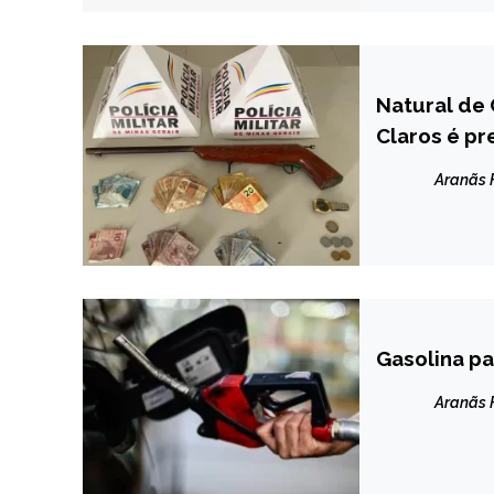
Natural de
CAPELINHA
Claros é pr
MINAS
GERAIS
Aranãs
NOTÍCIAS
Gasolina pa
BRASIL
NOTÍCIAS
Aranãs