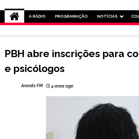
Rádio Aranãs 105.3
A RÁDIO
PROGRAMAÇÃO
NOTÍCIAS
CO
CAPELINHA
PBH abre inscrições para co
MINAS
GERAIS
e psicólogos
NOTÍCIAS
Aranãs FM
4 anos ago