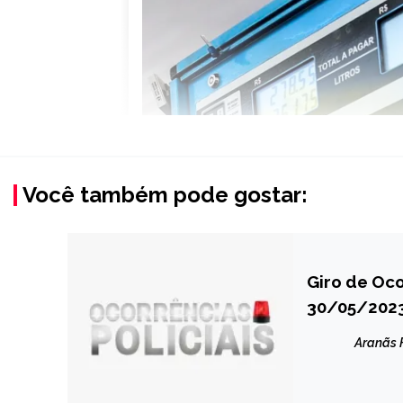
Você também pode gostar:
Giro de Oco
CAPELINHA
30/05/202
MINAS
GERAIS
Aranãs
NOTÍCIAS