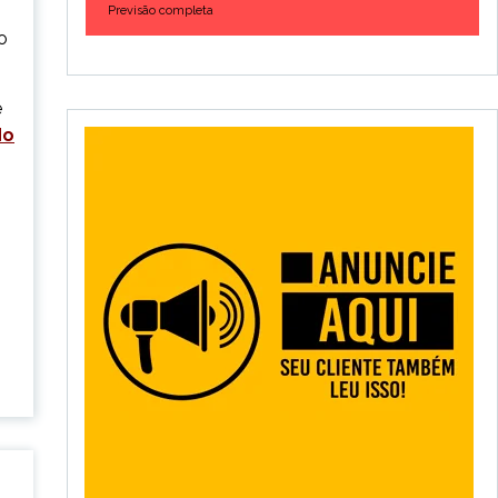
Previsão completa
o
e
do