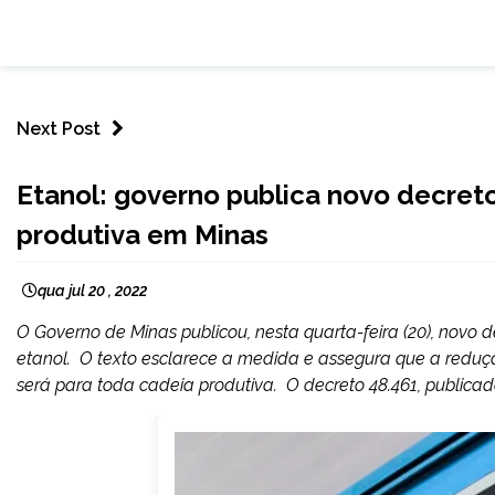
Next Post
CAPELINHA
Etanol: governo publica novo decret
MINAS
produtiva em Minas
GERAIS
NOTÍCIAS
qua jul 20 , 2022
O Governo de Minas publicou, nesta quarta-feira (20), novo 
etanol. O texto esclarece a medida e assegura que a reduç
será para toda cadeia produtiva. O decreto 48.461, publicado