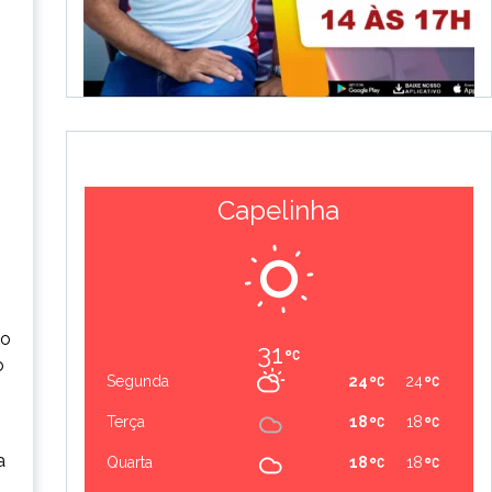
Capelinha
lo
31
o
Segunda
24
24
Terça
18
18
a
Quarta
18
18