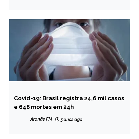
Covid-19: Brasil registra 24,6 mil casos
BRASIL
e 648 mortes em 24h
NOTÍCIAS
Aranãs FM
5 anos ago