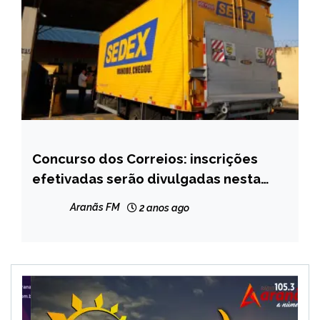
Concurso dos Correios: inscrições
BRASIL
efetivadas serão divulgadas nesta
NOTÍCIAS
terça-feira
Aranãs FM
2 anos ago