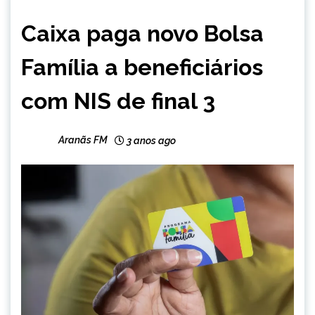
BRASIL
Caixa paga novo Bolsa
CAPELINHA
MINAS
Família a beneficiários
GERAIS
NOTÍCIAS
com NIS de final 3
Aranãs FM
3 anos ago