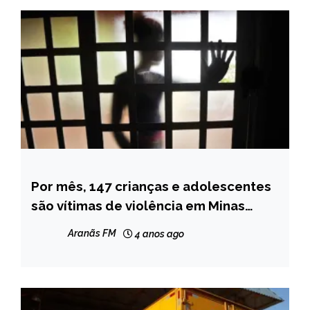
Por mês, 147 crianças e adolescentes
MINAS
GERAIS
são vítimas de violência em Minas
Gerais
NOTÍCIAS
Aranãs FM
4 anos ago