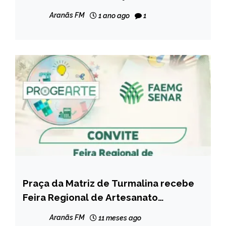
Aranãs FM
1 ano ago
1
Praça da Matriz de Turmalina recebe
NOTÍCIAS
Feira Regional de Artesanato
Progearte neste sábado
Aranãs FM
11 meses ago