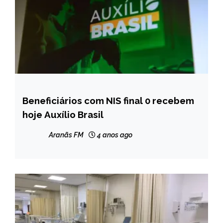
Beneficiários com NIS final 0 recebem
BRASIL
hoje Auxílio Brasil
NOTÍCIAS
Aranãs FM
4 anos ago