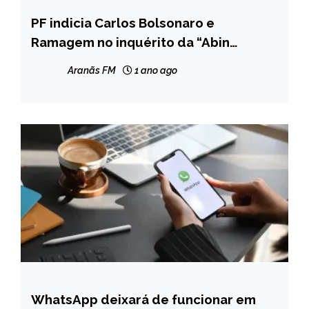
PF indicia Carlos Bolsonaro e
BRASIL
Ramagem no inquérito da “Abin
NOTÍCIAS
Paralela”
Aranãs FM
1 ano ago
WhatsApp deixará de funcionar em
BRASIL