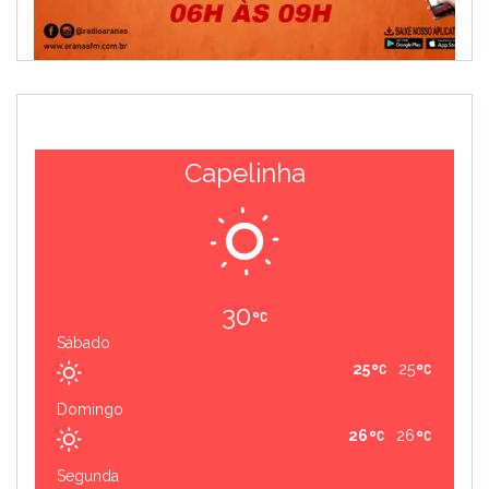
Capelinha
30
Sábado
25
25
Domingo
26
26
Segunda