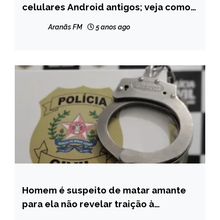
celulares Android antigos; veja como
NOTÍCIAS
identificar sua versão
Aranãs FM
5 anos ago
Homem é suspeito de matar amante
MINAS
GERAIS
para ela não revelar traição à
namorada dele, diz Polícia Civil
NOTÍCIAS