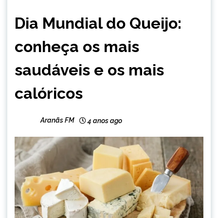
BRASIL
Dia Mundial do Queijo:
CAPELINHA
INTERNACIONAL
conheça os mais
MINAS
GERAIS
saudáveis e os mais
NOTÍCIAS
calóricos
Aranãs FM
4 anos ago