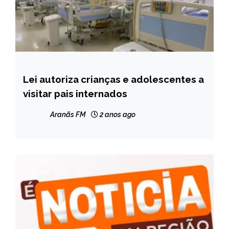
Lei autoriza crianças e adolescentes a
BRASIL
visitar pais internados
Aranãs FM
2 anos ago