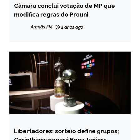
Câmara conclui votação de MP que
BRASIL
modifica regras do Prouni
NOTÍCIAS
Aranãs FM
4 anos ago
Libertadores: sorteio define grupos;
ESPORTES
Corinthians pegará Boca Juniors