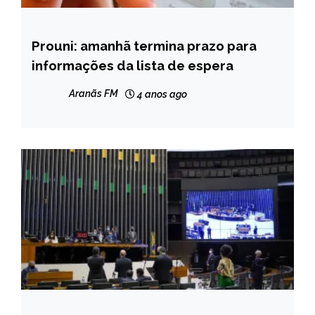
Prouni: amanhã termina prazo para
BRASIL
informações da lista de espera
NOTÍCIAS
Aranãs FM
4 anos ago