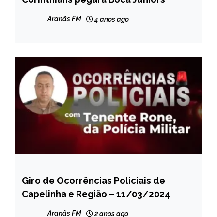
NOTÍCIAS
Aranãs FM
4 anos ago
Giro de Ocorrências Policiais de
CAPELINHA
Capelinha e Região – 11/03/2024
MINAS
GERAIS
Aranãs FM
2 anos ago