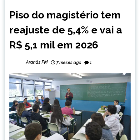
BRASIL
Piso do magistério tem
CAPELINHA
MINAS
reajuste de 5,4% e vai a
GERAIS
NOTÍCIAS
R$ 5,1 mil em 2026
Aranãs FM
7 meses ago
1