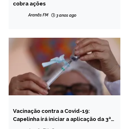
cobra ações
INTERNACIONAL
NOTÍCIAS
Aranãs FM
3 anos ago
Vacinação contra a Covid-19:
CAPELINHA
Capelinha irá iniciar a aplicação da 3ª
NOTÍCIAS
dose em pessoas com 75 anos ou mais;