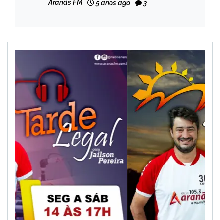
Aranãs FM
5 anos ago
3
veja cronograma