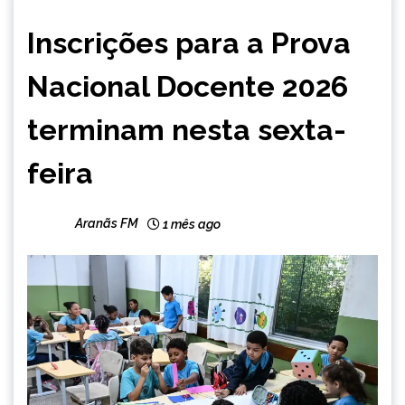
BRASIL
Inscrições para a Prova
NOTÍCIAS
Nacional Docente 2026
terminam nesta sexta-
feira
Aranãs FM
1 mês ago