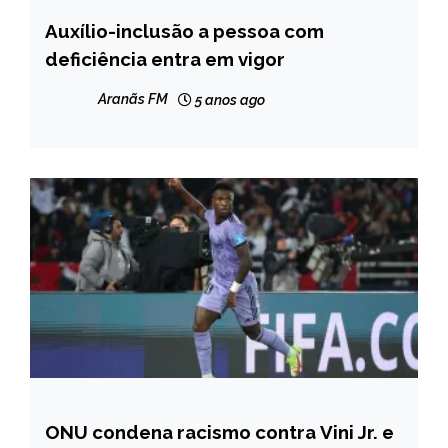
Auxílio-inclusão a pessoa com
BRASIL
deficiência entra em vigor
NOTÍCIAS
Aranãs FM
5 anos ago
ONU condena racismo contra Vini Jr. e
ESPORTES