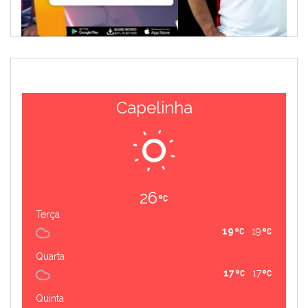
Capelinha
26
Terça
19
19
Quarta
17
17
Quinta