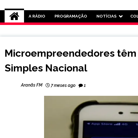
Rádio Aranãs 105.3
A RÁDIO
PROGRAMAÇÃO
NOTÍCIAS
CO
BRASIL
Microempreendedores têm at
NOTÍCIAS
Simples Nacional
Aranãs FM
7 meses ago
1