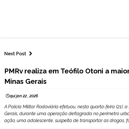
Next Post
MINAS
PMRv realiza em Teófilo Otoni a mai
GERAIS
Minas Gerais
NOTÍCIAS
qui jan 22 , 2026
A Polícia Militar Rodoviária efetuou, nesta quarta-feira (21
Gerais, durante uma operação deflagrada no perímetro urba
ação, uma adolescente, suspeita de transportar as drogas, f