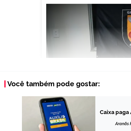
Você também pode gostar:
Caixa paga A
BRASIL
NOTÍCIAS
Aranãs