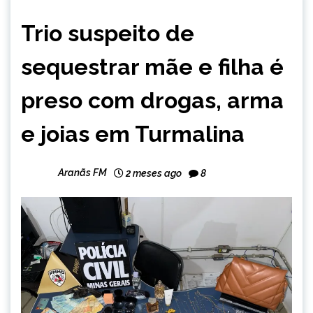
CAPELINHA
Trio suspeito de
MINAS
GERAIS
sequestrar mãe e filha é
NOTÍCIAS
preso com drogas, arma
e joias em Turmalina
Aranãs FM
2 meses ago
8