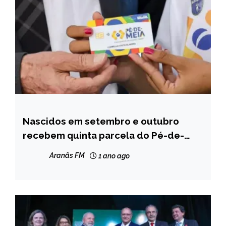
Nascidos em setembro e outubro
BRASIL
recebem quinta parcela do Pé-de-
NOTÍCIAS
Meia
Aranãs FM
1 ano ago