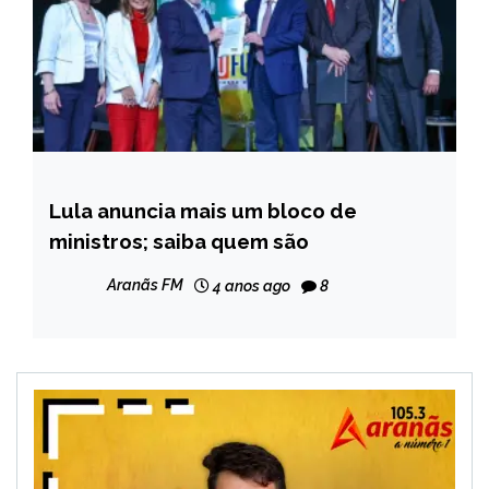
Lula anuncia mais um bloco de
BRASIL
ministros; saiba quem são
NOTÍCIAS
Aranãs FM
4 anos ago
8