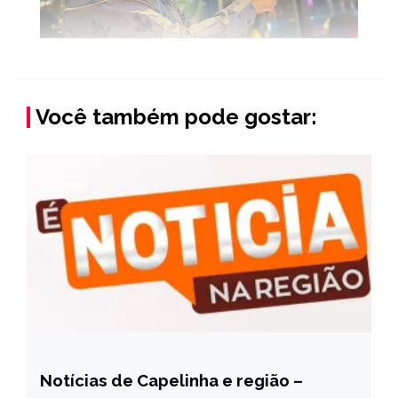
Você também pode gostar:
Notícias de Capelinha e região –
CAPELINHA