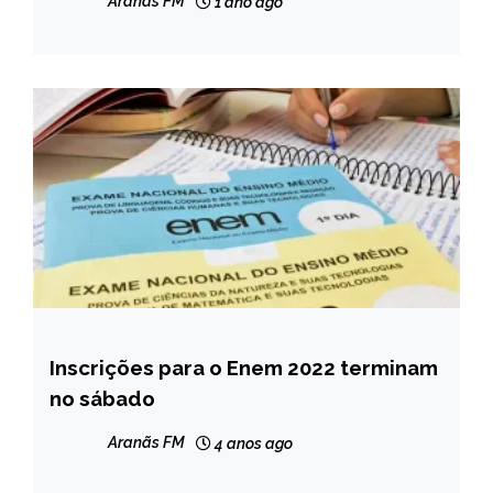
Aranãs FM
1 ano ago
Inscrições para o Enem 2022 terminam
BRASIL
no sábado
NOTÍCIAS
Aranãs FM
4 anos ago