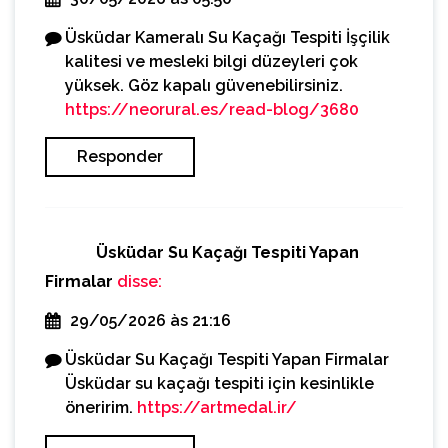
Üsküdar Kameralı Su Kaçağı Tespiti İşçilik
kalitesi ve mesleki bilgi düzeyleri çok
yüksek. Göz kapalı güvenebilirsiniz.
https://neorural.es/read-blog/3680
Responder
Üsküdar Su Kaçağı Tespiti Yapan
Firmalar
disse:
29/05/2026 às 21:16
Üsküdar Su Kaçağı Tespiti Yapan Firmalar
Üsküdar su kaçağı tespiti için kesinlikle
öneririm.
https://artmedal.ir/