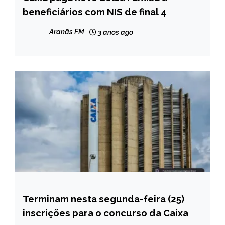
beneficiários com NIS de final 4
CAPELINHA
MINAS
Aranãs FM
3 anos ago
GERAIS
NOTÍCIAS
Terminam nesta segunda-feira (25)
CAPELINHA
inscrições para o concurso da Caixa
MINAS