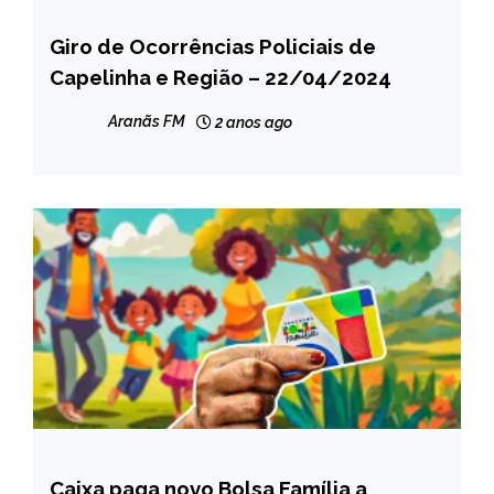
Giro de Ocorrências Policiais de
CAPELINHA
Capelinha e Região – 22/04/2024
MINAS
GERAIS
Aranãs FM
2 anos ago
NOTÍCIAS
Caixa paga novo Bolsa Família a
BRASIL