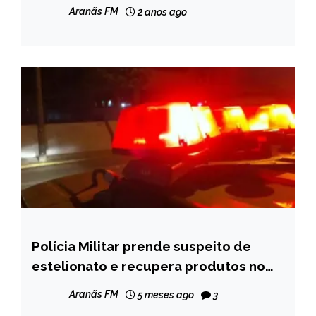
GERAIS
Aranãs FM
2 anos ago
NOTÍCIAS
Polícia Militar prende suspeito de
CAPELINHA
estelionato e recupera produtos no
NOTÍCIAS
centro de Capelinha
Aranãs FM
5 meses ago
3