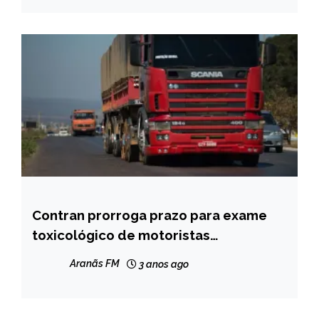
Contran prorroga prazo para exame
BRASIL
toxicológico de motoristas
CAPELINHA
profissionais
MINAS
Aranãs FM
3 anos ago
GERAIS
NOTÍCIAS