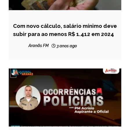
Com novo cálculo, salário mínimo deve
BRASIL
subir para ao menos R$ 1.412 em 2024
CAPELINHA
MINAS
Aranãs FM
3 anos ago
GERAIS
NOTÍCIAS