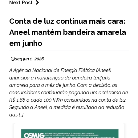
Next Post
BRASIL
Conta de luz continua mais cara:
CAPELINHA
Aneel mantém bandeira amarela
MINAS
GERAIS
em junho
NOTÍCIAS
seg jun 1 , 2026
A Agência Nacional de Energia Elétrica (Aneel)
anunciou a manutenção da bandeira tarifária
amarela para o mês de junho. Com a decisão, os
consumidores continuarão pagando um acréscimo de
R$ 1,88 a cada 100 kWh consumidos na conta de luz.
Segundo a Aneel, a medida é resultado da redução
das […]