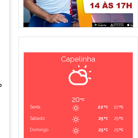
Capelinha
o
20
Sexta
22
22
Sábado
25
25
a
Domingo
25
25