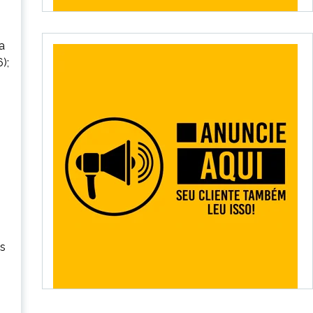
a
);
as