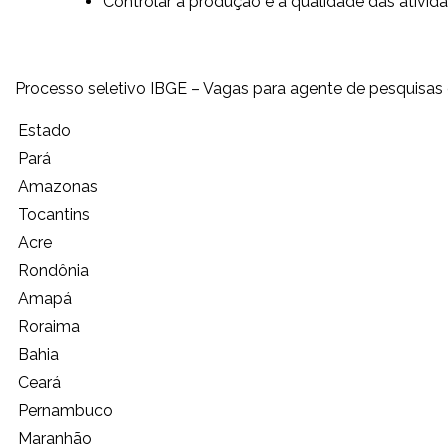
Controlar a produção e a qualidade das ativida
Processo seletivo IBGE – Vagas para agente de pesquis
Estado
Pará
Amazonas
Tocantins
Acre
Rondônia
Amapá
Roraima
Bahia
Ceará
Pernambuco
Maranhão