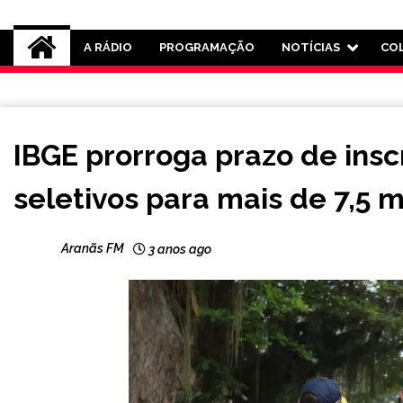
Rádio Aranãs 105.3
A RÁDIO
PROGRAMAÇÃO
NOTÍCIAS
CO
BRASIL
IBGE prorroga prazo de insc
CAPELINHA
MINAS
seletivos para mais de 7,5 
GERAIS
NOTÍCIAS
Aranãs FM
3 anos ago