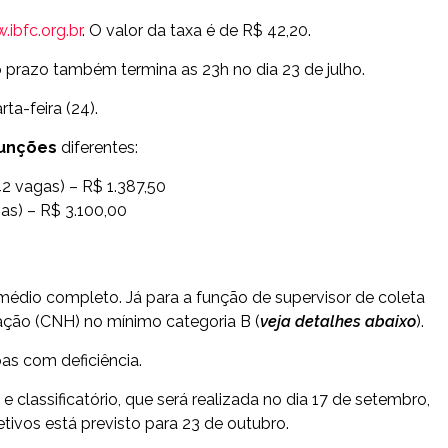
ibfc.org.br
. O
valor da taxa é de R$ 42,20
.
o prazo também termina as 23h no dia 23 de julho.
ta-feira (24)
.
funções
diferentes:
2 vagas) – R$ 1.387,50
as) – R$ 3.100,00
 médio completo. Já para a função de supervisor de coleta
tação (CNH) no mínimo categoria B (
veja detalhes abaixo
).
as com deficiência.
e classificatório, que será realizada no dia 17 de setembro,
tivos está previsto para 23 de outubro.