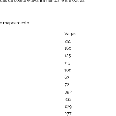
des de coleta e levantamentos, entre outras.
as e mapeamento
Vagas
251
180
125
113
109
63
72
392
332
279
277