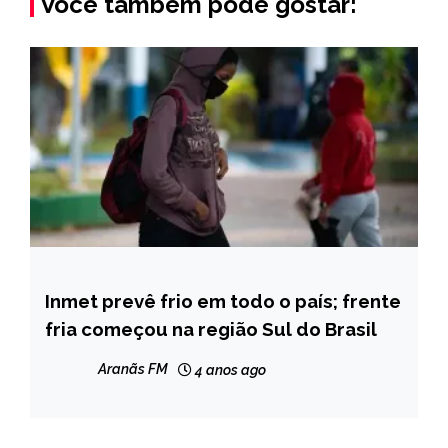
Você também pode gostar:
Inmet prevê frio em todo o país; frente
CAPELINHA
fria começou na região Sul do Brasil
NOTÍCIAS
Aranãs FM
4 anos ago