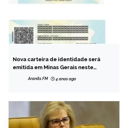
Nova carteira de identidade será
MINAS
GERAIS
emitida em Minas Gerais neste
semestre de 2022
NOTÍCIAS
Aranãs FM
4 anos ago