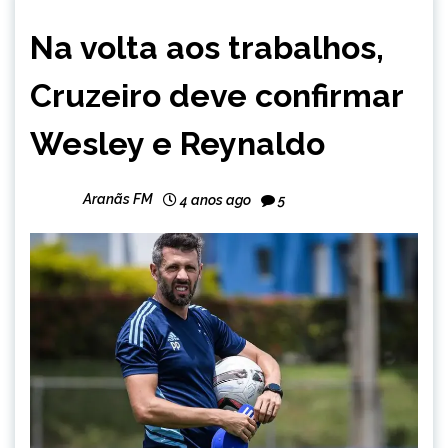
ESPORTES
Na volta aos trabalhos,
NOTÍCIAS
Cruzeiro deve confirmar
Wesley e Reynaldo
Aranãs FM
4 anos ago
5