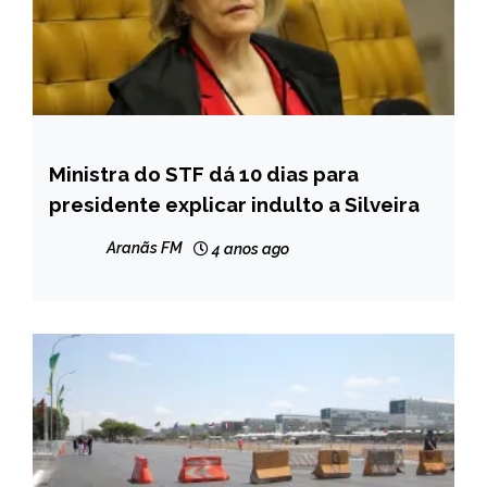
Ministra do STF dá 10 dias para
BRASIL
presidente explicar indulto a Silveira
NOTÍCIAS
Aranãs FM
4 anos ago