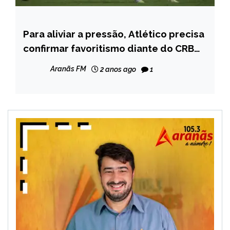
Para aliviar a pressão, Atlético precisa
ESPORTES
confirmar favoritismo diante do CRB
na Copa do Brasil
Aranãs FM
2 anos ago
1