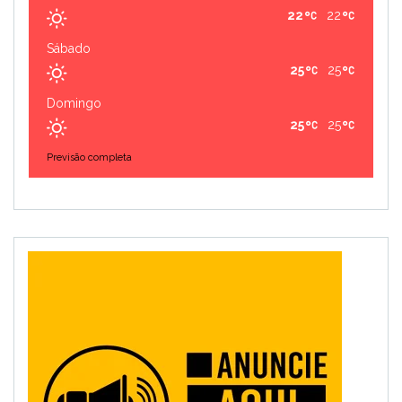
22
22
Sábado
25
25
Domingo
25
25
Previsão completa