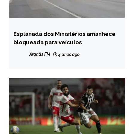
Esplanada dos Ministérios amanhece
BRASIL
bloqueada para veículos
NOTÍCIAS
Aranãs FM
4 anos ago