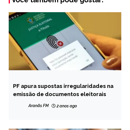
PF apura supostas irregularidades na
BRASIL
emissão de documentos eleitorais
NOTÍCIAS
Aranãs FM
2 anos ago