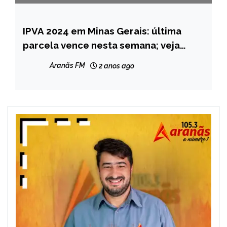
IPVA 2024 em Minas Gerais: última
CAPELINHA
parcela vence nesta semana; veja
MINAS
escala e como pagar
GERAIS
Aranãs FM
2 anos ago
NOTÍCIAS