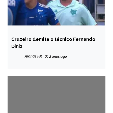
Cruzeiro demite o técnico Fernando
ESPORTES
Diniz
NOTÍCIAS
Aranãs FM
2 anos ago