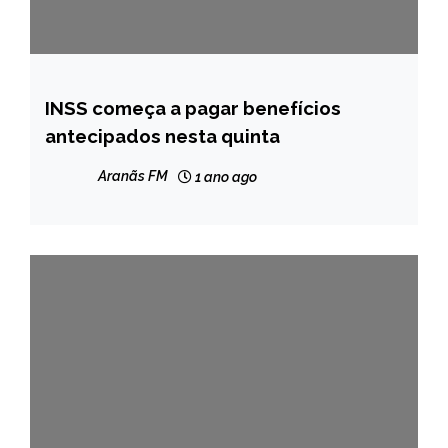
INSS começa a pagar benefícios
NOTÍCIAS
antecipados nesta quinta
Aranãs FM
1 ano ago