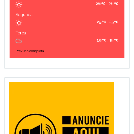
26
26
Segunda
25
25
Terça
19
19
Previsão completa