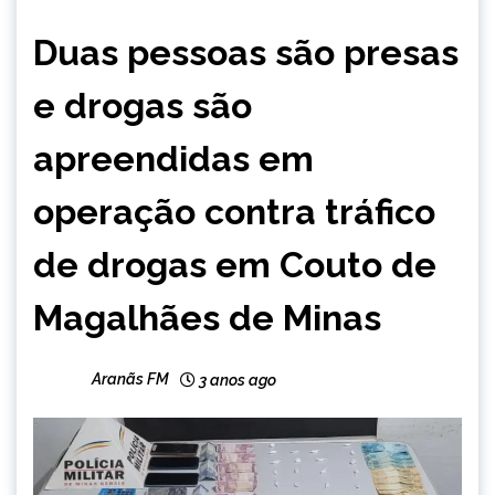
MINAS
Duas pessoas são presas
GERAIS
NOTÍCIAS
e drogas são
apreendidas em
operação contra tráfico
de drogas em Couto de
Magalhães de Minas
Aranãs FM
3 anos ago