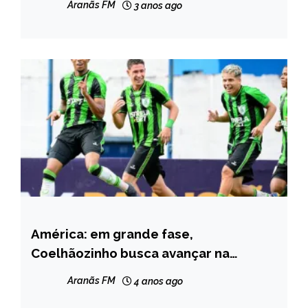
Aranãs FM
3 anos ago
América: em grande fase,
ESPORTES
Coelhãozinho busca avançar na
Copinha contra o CSP
Aranãs FM
4 anos ago