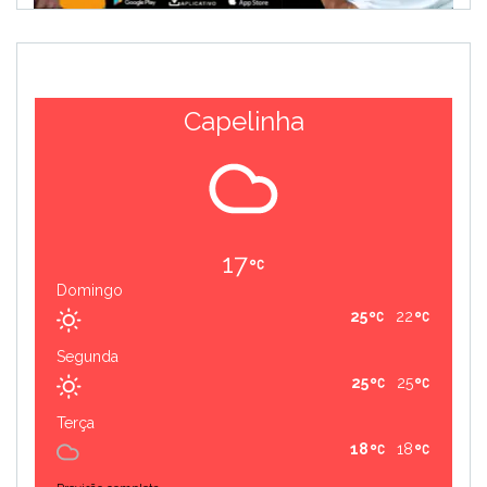
Capelinha
17
Domingo
25
22
Segunda
25
25
Terça
18
18