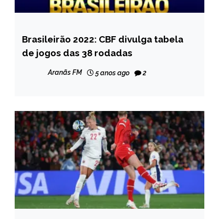
Brasileirão 2022: CBF divulga tabela
ESPORTES
de jogos das 38 rodadas
Aranãs FM
5 anos ago
2