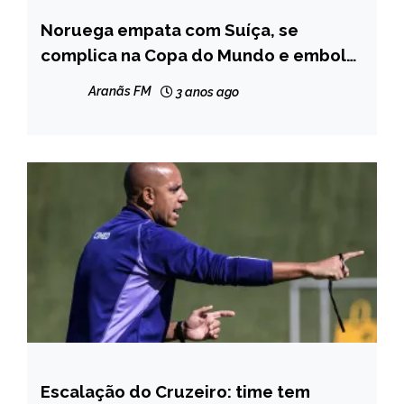
Noruega empata com Suíça, se
ESPORTES
complica na Copa do Mundo e embola
Grupo A
Aranãs FM
3 anos ago
Escalação do Cruzeiro: time tem
ESPORTES