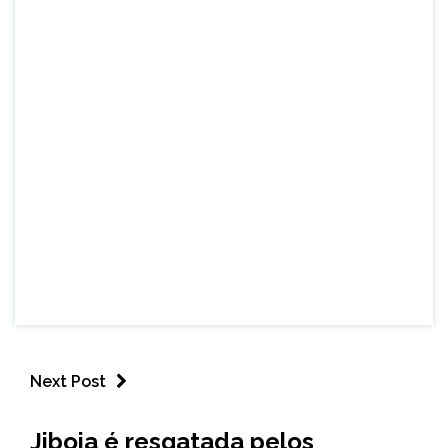
Next Post
CAPELINHA
Jiboia é resgatada pelos
NOTÍCIAS