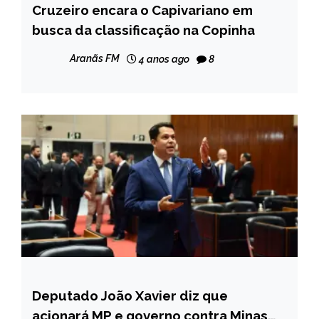
Cruzeiro encara o Capivariano em
ESPORTES
busca da classificação na Copinha
Aranãs FM
4 anos ago
8
Deputado João Xavier diz que
ESPORTES
acionará MP e governo contra Minas