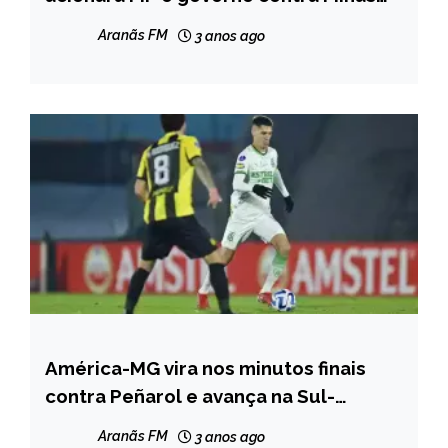
MINAS
Arena
GERAIS
Aranãs FM
3 anos ago
NOTÍCIAS
América-MG vira nos minutos finais
ESPORTES
contra Peñarol e avança na Sul-
Americana
Aranãs FM
3 anos ago