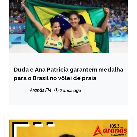
Duda e Ana Patrícia garantem medalha
ESPORTES
para o Brasil no vôlei de praia
Aranãs FM
2 anos ago