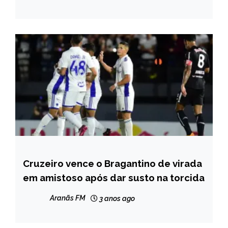
Cruzeiro vence o Bragantino de virada
ESPORTES
em amistoso após dar susto na torcida
Aranãs FM
3 anos ago