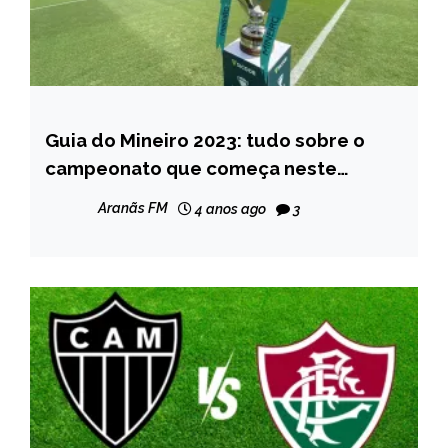
Guia do Mineiro 2023: tudo sobre o
ESPORTES
campeonato que começa neste
sábado
Aranãs FM
4 anos ago
3