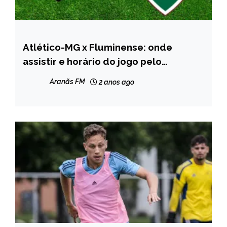
Atlético-MG x Fluminense: onde
ESPORTES
assistir e horário do jogo pelo
NOTÍCIAS
Brasileiro
Aranãs FM
2 anos ago