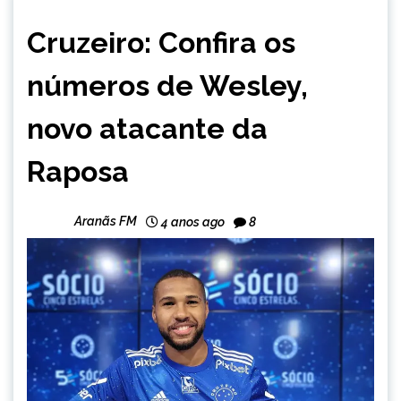
ESPORTES
Cruzeiro: Confira os
números de Wesley,
novo atacante da
Raposa
Aranãs FM
4 anos ago
8