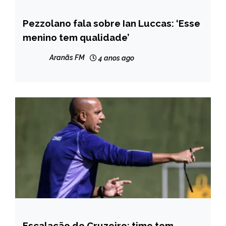
Pezzolano fala sobre Ian Luccas: ‘Esse
ESPORTES
menino tem qualidade’
Aranãs FM
4 anos ago
Escalação do Cruzeiro: time tem
ESPORTES