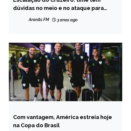
dúvidas no meio e no ataque para
enfrentar o Bahia
Aranãs FM
3 anos ago
Com vantagem, América estreia hoje
ESPORTES
na Copa do Brasil