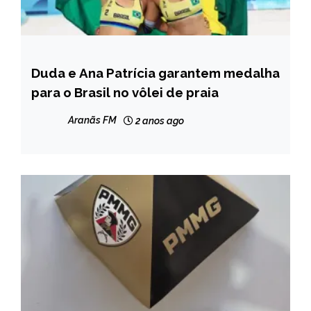
Duda e Ana Patrícia garantem medalha
ESPORTES
para o Brasil no vôlei de praia
Aranãs FM
2 anos ago