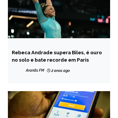
Rebeca Andrade supera Biles, é ouro
ESPORTES
no solo e bate recorde em Paris
Aranãs FM
2 anos ago