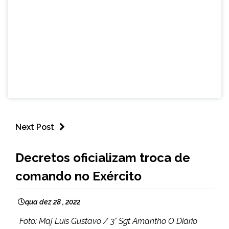
Next Post
BRASIL
Decretos oficializam troca de
NOTÍCIAS
comando no Exército
qua dez 28 , 2022
Foto: Maj Luís Gustavo / 3° Sgt Amantho O Diário