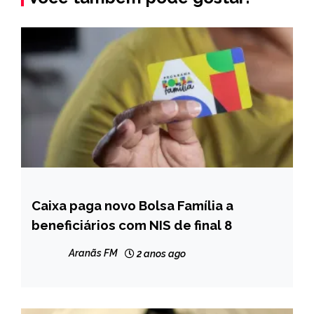
Caixa paga novo Bolsa Família a
BRASIL
beneficiários com NIS de final 8
NOTÍCIAS
Aranãs FM
2 anos ago