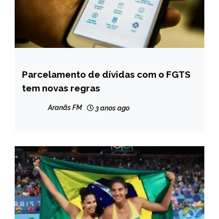
Parcelamento de dívidas com o FGTS
BRASIL
tem novas regras
NOTÍCIAS
Aranãs FM
3 anos ago