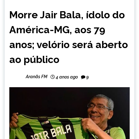
ESPORTES
Morre Jair Bala, ídolo do
NOTÍCIAS
América-MG, aos 79
anos; velório será aberto
ao público
Aranãs FM
4 anos ago
9