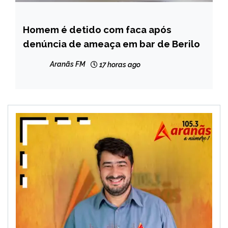
Homem é detido com faca após
MINAS
GERAIS
denúncia de ameaça em bar de Berilo
NOTÍCIAS
Aranãs FM
17 horas ago