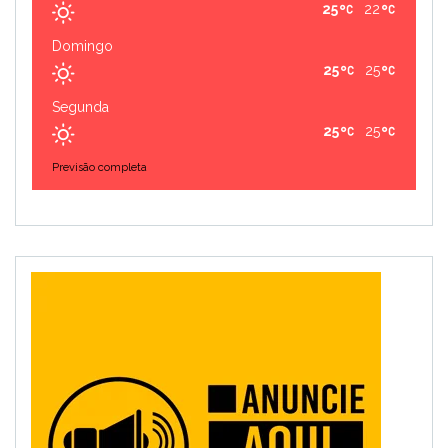
25
22
Domingo
25
25
Segunda
25
25
Previsão completa