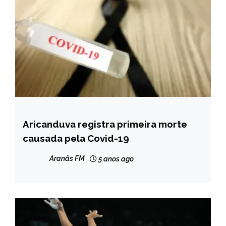
Aricanduva registra primeira morte
CAPELINHA
causada pela Covid-19
MINAS
GERAIS
Aranãs FM
5 anos ago
NOTÍCIAS