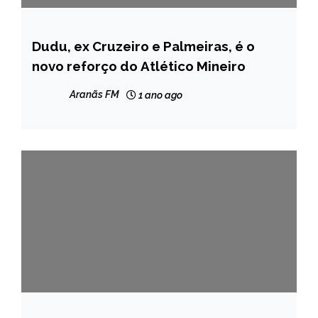
Dudu, ex Cruzeiro e Palmeiras, é o
ESPORTES
novo reforço do Atlético Mineiro
NOTÍCIAS
Aranãs FM
1 ano ago