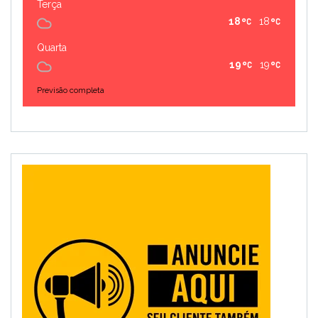
Terça
18
18
Quarta
19
19
Previsão completa