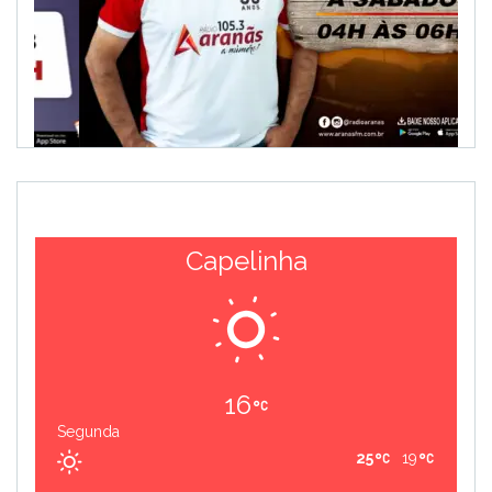
Capelinha
16
Segunda
25
19