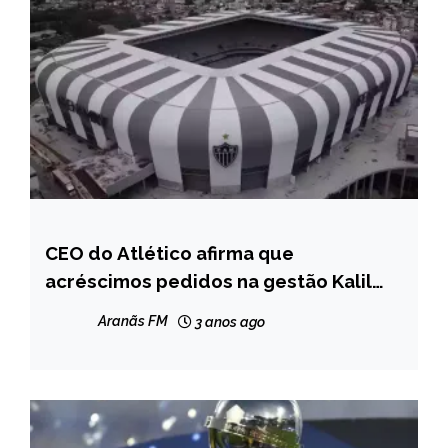
CEO do Atlético afirma que
ESPORTES
acréscimos pedidos na gestão Kalil
NOTÍCIAS
inviabilizariam novo estádio
Aranãs FM
3 anos ago