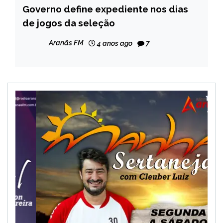
Governo define expediente nos dias
ESPORTES
de jogos da seleção
NOTÍCIAS
Aranãs FM
4 anos ago
7