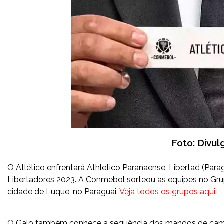
Foto: Divu
O Atlético enfrentará Athletico Paranaense, Libertad (Para
Libertadores 2023. A Conmebol sorteou as equipes no Gru
cidade de Luque, no Paraguai.
Veja todos os grupos aqui.
O Galo também conhece a sequência dos mandos de campo d