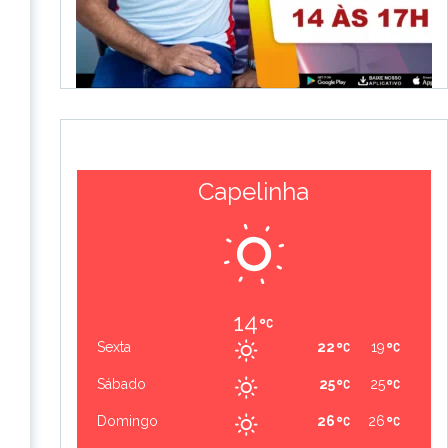
Capelinha
14
Sexta
22
19
Sábado
25
25
Domingo
26
26