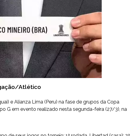
lgação/Atlético
guai) e Alianza Lima (Peru) na fase de grupos da Copa
po G em evento realizado nesta segunda-feira (27/3), na
e seus jogos no torneio: 1ª rodada, Libertad (casa); 2ª