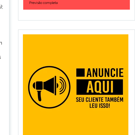
Previsão completa
);
m
8