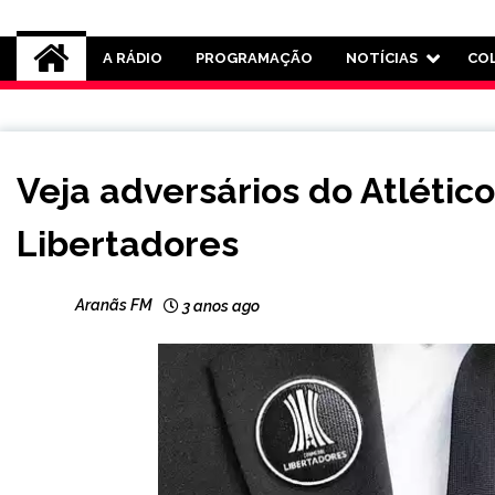
Rádio Aranãs 105.3
A RÁDIO
PROGRAMAÇÃO
NOTÍCIAS
CO
ESPORTES
Veja adversários do Atlétic
Libertadores
Aranãs FM
3 anos ago