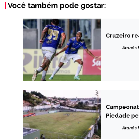
Você também pode gostar:
Cruzeiro r
ESPORTES
Aranãs
Campeonato 
CAPELINHA
Piedade pe
ESPORTES
em suas eq
Aranãs