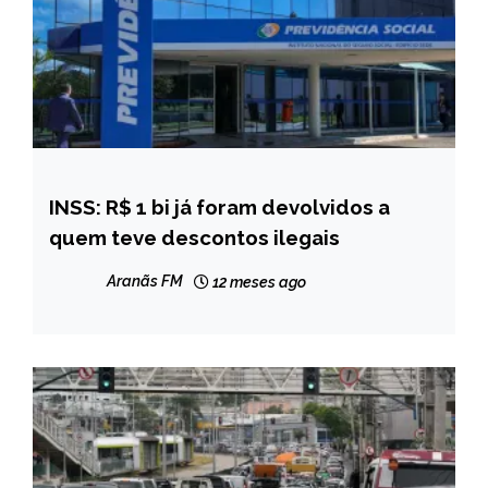
INSS: R$ 1 bi já foram devolvidos a
BRASIL
quem teve descontos ilegais
NOTÍCIAS
Aranãs FM
12 meses ago