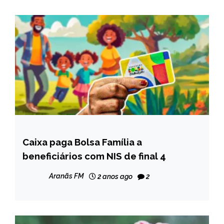
Caixa paga Bolsa Família a
BRASIL
beneficiários com NIS de final 4
NOTÍCIAS
Aranãs FM
2 anos ago
2