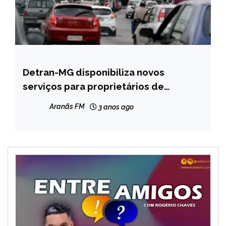
Detran-MG disponibiliza novos
MINAS
GERAIS
serviços para proprietários de
veículos envolvidos em acidentes
NOTÍCIAS
Aranãs FM
3 anos ago