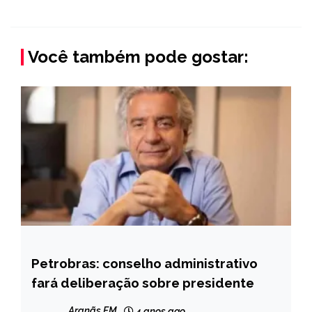
Você também pode gostar:
Petrobras: conselho administrativo
BRASIL
fará deliberação sobre presidente
NOTÍCIAS
Aranãs FM
4 anos ago