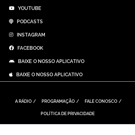
⠀YOUTUBE
⠀PODCASTS
⠀INSTAGRAM
⠀FACEBOOK
⠀BAIXE O NOSSO APLICATIVO
⠀BAIXE O NOSSO APLICATIVO
A RÁDIO
PROGRAMAÇÃO
FALE CONOSCO
POLÍTICA DE PRIVACIDADE
WordPress Theme: Seek by
ThemeInWP