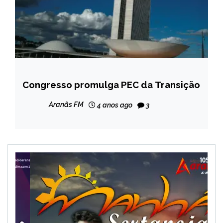
Congresso promulga PEC da Transição
BRASIL
NOTÍCIAS
Aranãs FM
4 anos ago
3