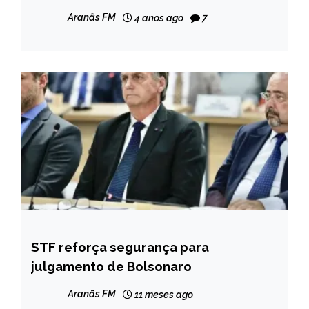
Aranãs FM
4 anos ago
7
STF reforça segurança para
BRASIL
julgamento de Bolsonaro
Aranãs FM
11 meses ago