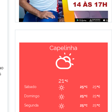
Capelinha
ao
s
21
Sábado
25
25
Domingo
25
25
Segunda
25
25