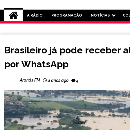
Rádio Aranãs 105.3
A RÁDIO
PROGRAMAÇÃO
NOTÍCIAS
CO
BRASIL
Brasileiro já pode receber a
NOTÍCIAS
por WhatsApp
Aranãs FM
4 anos ago
4