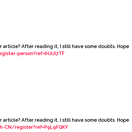
article? After reading it, I still have some doubts. Hope
egister-person?ref=IHJUI7TF
article? After reading it, I still have some doubts. Hope
zh-CN/register?ref=P9L9FQKY