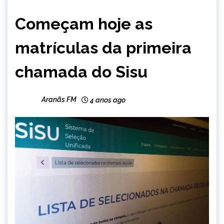
BRASIL
Começam hoje as
NOTÍCIAS
matrículas da primeira
chamada do Sisu
Aranãs FM
4 anos ago