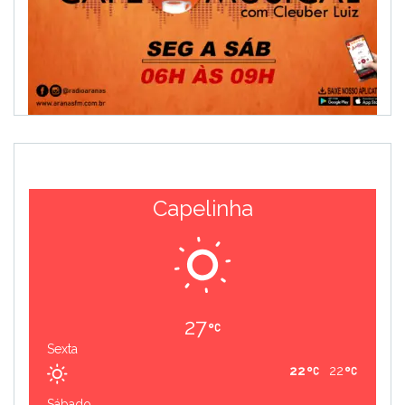
Capelinha
27
Sexta
22
22
Sábado