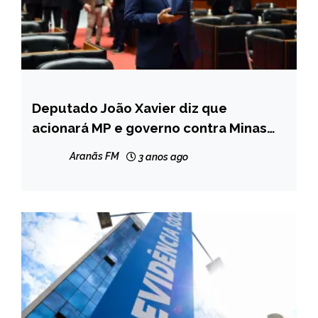
Deputado João Xavier diz que
ESPORTES
acionará MP e governo contra Minas
MINAS
Arena
GERAIS
Aranãs FM
3 anos ago
NOTÍCIAS