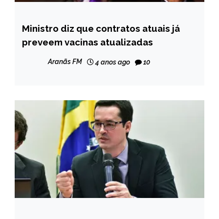
Ministro diz que contratos atuais já
BRASIL
preveem vacinas atualizadas
NOTÍCIAS
Aranãs FM
4 anos ago
10