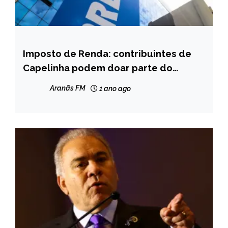
Imposto de Renda: contribuintes de
BRASIL
Capelinha podem doar parte do
NOTÍCIAS
tributo devido
Aranãs FM
1 ano ago