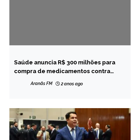
Saúde anuncia R$ 300 milhões para
BRASIL
compra de medicamentos contra
NOTÍCIAS
dengue
Aranãs FM
2 anos ago