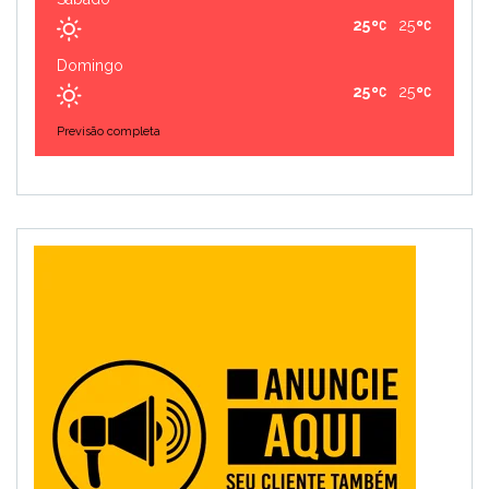
25
25
Domingo
25
25
Previsão completa