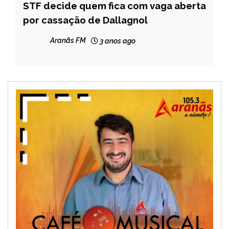
STF decide quem fica com vaga aberta
BRASIL
por cassação de Dallagnol
NOTÍCIAS
Aranãs FM
3 anos ago