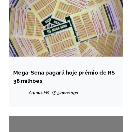
Mega-Sena pagará hoje prêmio de R$
BRASIL
38 milhões
NOTÍCIAS
Aranãs FM
5 anos ago