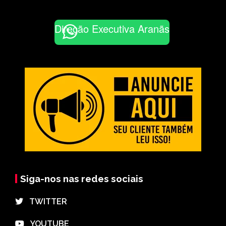
Direção Executiva Aranãs
Siga-nos nas redes sociais
⠀TWITTER
⠀YOUTUBE