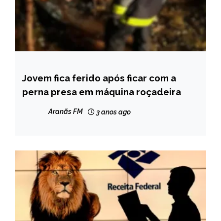
Jovem fica ferido após ficar com a
CAPELINHA
perna presa em máquina roçadeira
NOTÍCIAS
Aranãs FM
3 anos ago