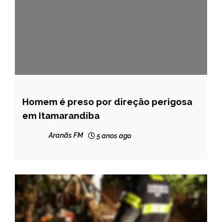
Homem é preso por direção perigosa
CAPELINHA
em Itamarandiba
MINAS
GERAIS
Aranãs FM
5 anos ago
NOTÍCIAS