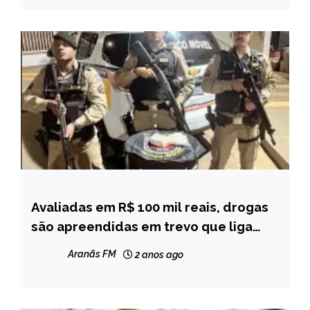
Avaliadas em R$ 100 mil reais, drogas
CAPELINHA
são apreendidas em trevo que liga
NOTÍCIAS
Setubinha à Capelinha
Aranãs FM
2 anos ago