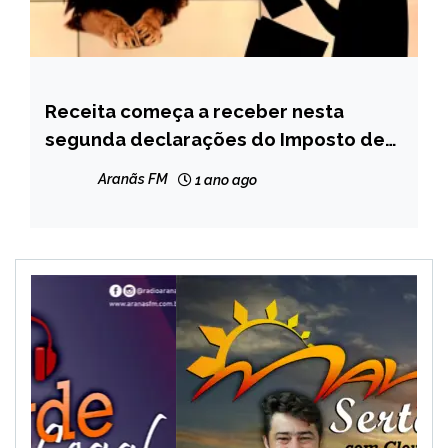
Receita começa a receber nesta
BRASIL
segunda declarações do Imposto de
NOTÍCIAS
Renda
Aranãs FM
1 ano ago