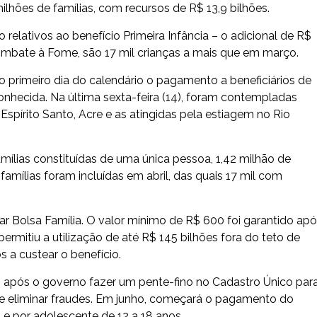
ilhões de famílias, com recursos de R$ 13,9 bilhões.
 relativos ao benefício Primeira Infância – o adicional de R$
ombate à Fome, são 17 mil crianças a mais que em março.
 primeiro dia do calendário o pagamento a beneficiários de
nhecida. Na última sexta-feira (14), foram contempladas
Espírito Santo, Acre e as atingidas pela estiagem no Rio
mílias constituídas de uma única pessoa, 1,42 milhão de
 famílias foram incluídas em abril, das quais 17 mil com
ar Bolsa Família. O valor mínimo de R$ 600 foi garantido ap
rmitiu a utilização de até R$ 145 bilhões fora do teto de
 a custear o benefício.
após o governo fazer um pente-fino no Cadastro Único par
de eliminar fraudes. Em junho, começará o pagamento do
s e por adolescente de 12 a 18 anos.