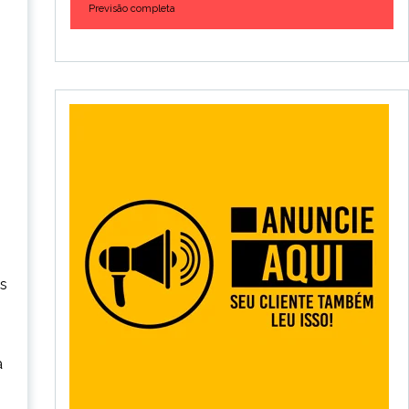
Previsão completa
ós
a