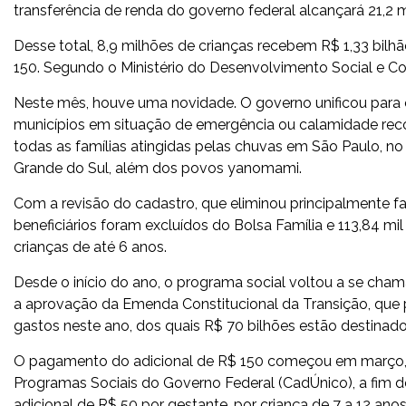
transferência de renda do governo federal alcançará 21,2 m
Desse total, 8,9 milhões de crianças recebem R$ 1,33 bilhão
150. Segundo o Ministério do Desenvolvimento Social e C
Neste mês, houve uma novidade. O governo unificou para o
municípios em situação de emergência ou calamidade reco
todas as famílias atingidas pelas chuvas em São Paulo, no 
Grande do Sul, além dos povos yanomami.
Com a revisão do cadastro, que eliminou principalmente fa
beneficiários foram excluídos do Bolsa Família e 113,84 mil
crianças de até 6 anos.
Desde o início do ano, o programa social voltou a se cham
a aprovação da Emenda Constitucional da Transição, que pe
gastos neste ano, dos quais R$ 70 bilhões estão destinados
O pagamento do adicional de R$ 150 começou em março, 
Programas Sociais do Governo Federal (CadÚnico), a fim 
adicional de R$ 50 por gestante, por criança de 7 a 12 ano