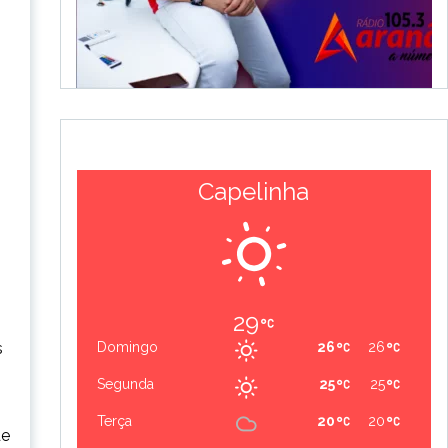
Capelinha
29
s
Domingo
26
26
Segunda
25
25
Terça
20
20
de