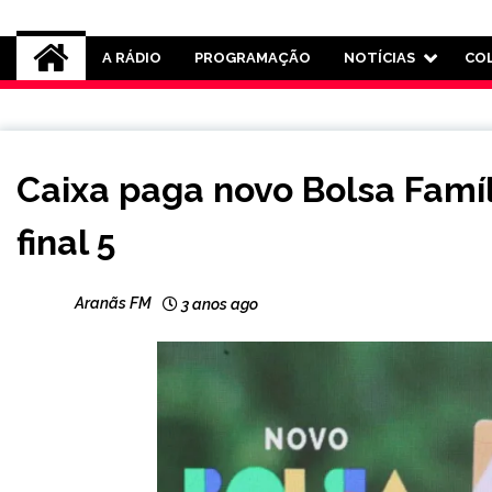
Rádio Aranãs 105.3
A RÁDIO
PROGRAMAÇÃO
NOTÍCIAS
CO
BRASIL
Caixa paga novo Bolsa Famíl
NOTÍCIAS
final 5
Aranãs FM
3 anos ago