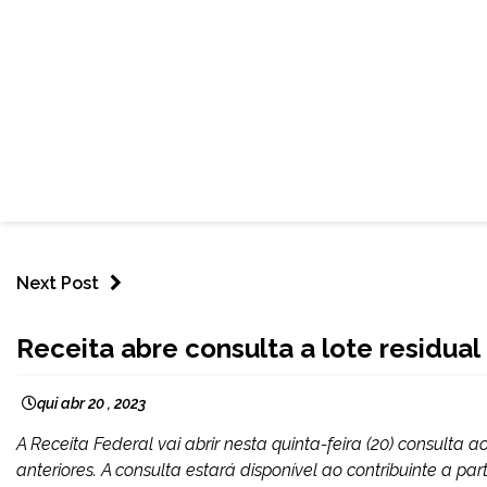
Next Post
BRASIL
Receita abre consulta a lote residual 
NOTÍCIAS
qui abr 20 , 2023
A Receita Federal vai abrir nesta quinta-feira (20) consulta 
anteriores. A consulta estará disponível ao contribuinte a pa